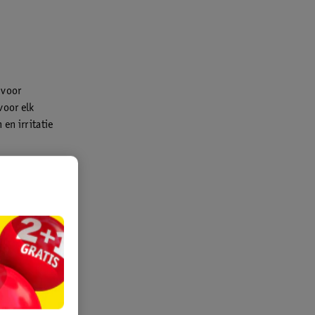
 voor
voor elk
en irritatie
d aan
gebruik. Je
 Deze
arna pas