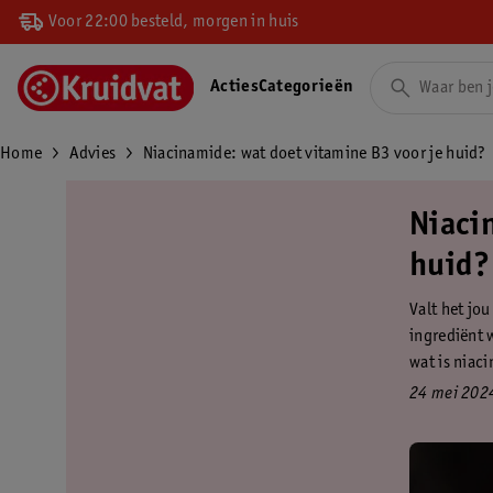
Voor 22:00 besteld, morgen in huis
Acties
Categorieën
Home
Advies
Niacinamide: wat doet vitamine B3 voor je huid?
Niaci
huid?
Valt het jou
ingrediënt 
wat is niaci
24 mei 202