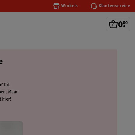
Winkels
Klantenservice
0
.
00
e
n? Dit
ben. Maar
 hier!