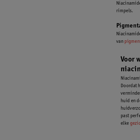
Niacinamide
rimpels.
Pigment
Niacinamide
van
pigmen
Voor 
niaci
Niacinami
Doordat h
verminder
huid en d
huidverz
past perf
elke
gezi