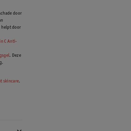
 schade door
an
 helpt door
in C Anti-
gsgel
. Deze
g.
t skincare
.