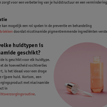
 zorgt voor een verbetering van je huidstructuur en een verminderin
atie
 kan mogelijk een rol spelen in de preventie en behandeling
tvlekken
doordat nicotinamide pigmentremmende ingrediënten verste
welke huidtypen is
namide geschikt?
de is geschikt voor elk huidtype.
et de hoeveelheid vochtverlies
t, is het ideaal voor een droge
e rijpere huid. Kortom, een
orgingsproduct met niacinamide
ect in
chtsverzorgingsroutine
.