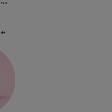
g van
rkt.