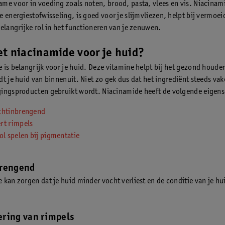
me voor in voeding zoals noten, brood, pasta, vlees en vis. Niacinam
e energiestofwisseling, is goed voor je slijmvliezen, helpt bij vermoei
belangrijke rol in het functioneren van je zenuwen.
t niacinamide voor je huid?
 is belangrijk voor je huid. Deze vitamine helpt bij het gezond houden
t je huid van binnenuit. Niet zo gek dus dat het ingrediënt steeds vak
ingsproducten gebruikt wordt. Niacinamide heeft de volgende eigen
chtinbrengend
rt rimpels
ol spelen bij pigmentatie
brengend
 kan zorgen dat je huid minder vocht verliest en de conditie van je hu
ring van rimpels