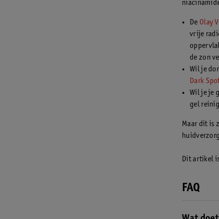
niacinamid
De
Olay 
vrije rad
oppervlak
de zon v
Wil je do
Dark Spo
Wil je je
gel reini
Maar dit is
huidverzorg
Dit artikel 
FAQ
Wat doet