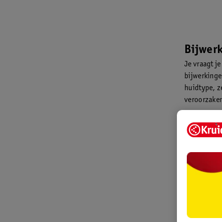
Bijwer
Je vraagt j
bijwerkinge
huidtype, ze
veroorzaken
Het ge
Niacinamide
huidverzorg
kunt het zo
Niacin
Niacinamide
ingrediënte