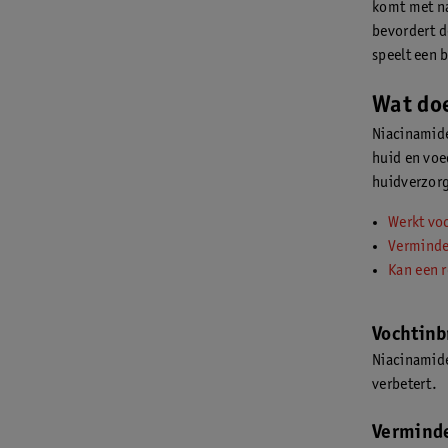
komt met na
bevordert d
speelt een 
Wat doe
Niacinamide
huid en voed
huidverzorg
Werkt vo
Verminde
Kan een r
Vochtin
Niacinamide
verbetert.
Verminde