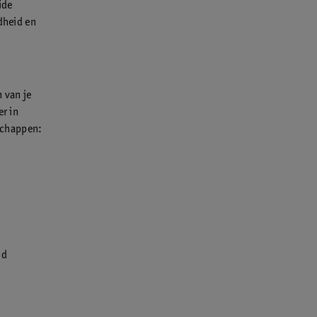
ide
dheid en
 van je
er in
schappen:
id