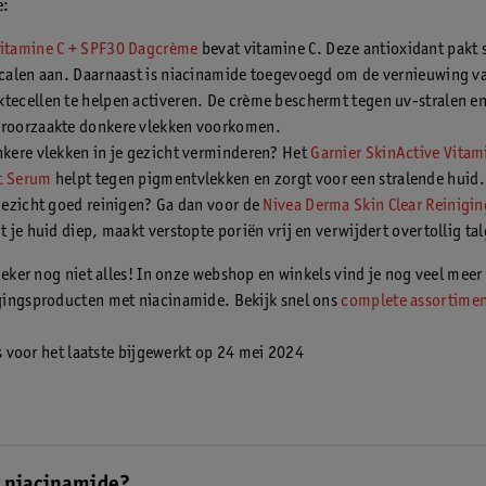
e:
Vitamine C + SPF30 Dagcrème
bevat vitamine C. Deze antioxidant pakt
icalen aan. Daarnaast is niacinamide toegevoegd om de vernieuwing v
tecellen te helpen activeren. De crème beschermt tegen uv-stralen en
eroorzaakte donkere vlekken voorkomen.
nkere vlekken in je gezicht verminderen? Het
Garnier SkinActive Vitam
t Serum
helpt tegen pigmentvlekken en zorgt voor een stralende huid.
 gezicht goed reinigen? Ga dan voor de
Nivea Derma Skin Clear Reinigin
gt je huid diep, maakt verstopte poriën vrij en verwijdert overtollig tal
 zeker nog niet alles! In onze webshop en winkels vind je nog veel meer
ingsproducten met niacinamide. Bekijk snel ons
complete assortimen
is voor het laatste bijgewerkt op 24 mei 2024
 niacinamide?