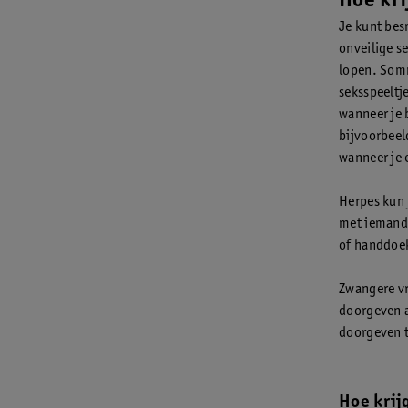
Hoe kri
Je kunt bes
onveilige s
lopen. Somm
seksspeeltje
wanneer je 
bijvoorbeel
wanneer je 
Herpes kun 
met iemand 
of handdoek
Zwangere vr
doorgeven a
doorgeven t
Hoe krijg