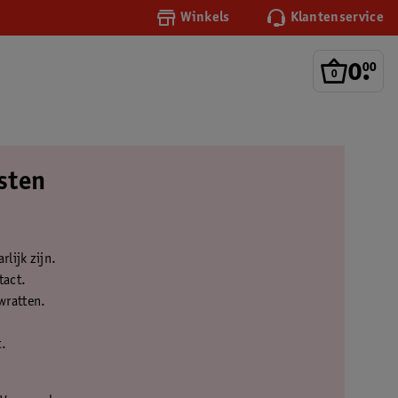
Winkels
Klantenservice
0
.
00
sten
lijk zijn.
tact.
wratten.
.
t.