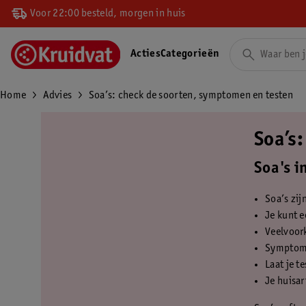
Voor 22:00 besteld, morgen in huis
Acties
Categorieën
Home
Advies
Soa’s: check de soorten, symptomen en testen
Soa’s
Soa's i
Soa’s zij
Je kunt e
Veelvoork
Symptomen
Laat je t
Je huisar