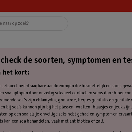
: check de soorten, symptomen en te
n het kort:
n seksueel overdraagbare aandoeningen die besmettelijk en soms gevaar
en soa oplopen door onveilig seksueel contact en soms door bloedcon
omende soa’s zijn chlamydia, gonorroe, herpes genitalis en genitale 
 bij soa’s kunnen pijn bij het plassen, wratten, blaasjes en jeuk zijn
esten op een soa als je onveilige seks hebt gehad en symptomen ervaar
ts kan een soa behandelen, vaak met antibiotica of zalf.