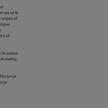
oor
en soa op te
e wrijven of
oplopen
n
 is of
or te zoenen
 de kleding
ilis kun je
un je