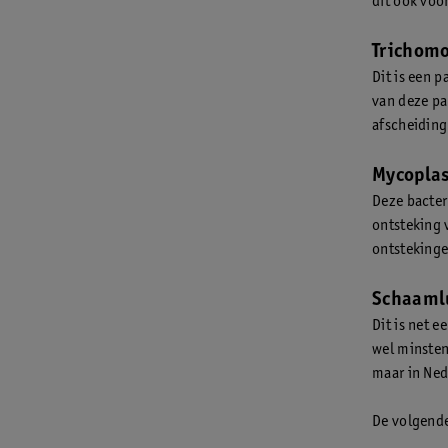
dit ook voo
Trichom
Dit is een p
van deze pa
afscheiding
Mycopla
Deze bacter
ontsteking 
ontstekinge
Schaaml
Dit is net e
wel minsten
maar in Nede
De volgende