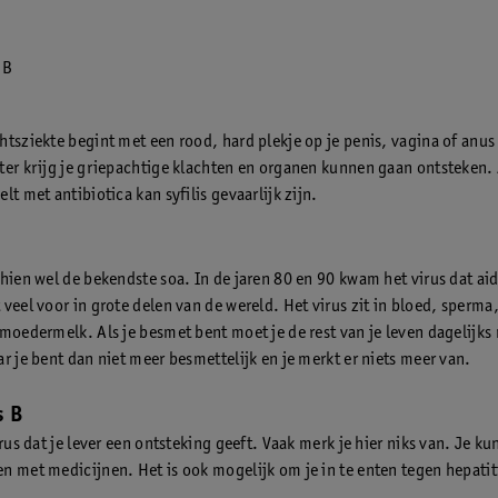
 B
htsziekte begint met een rood, hard plekje op je penis, vagina of anus
ter krijg je griepachtige klachten en organen kunnen gaan ontsteken. Al
lt met antibiotica kan syfilis gevaarlijk zijn.
chien wel de bekendste soa. In de jaren 80 en 90 kwam het virus dat ai
veel voor in grote delen van de wereld. Het virus zit in bloed, sperma
 moedermelk. Als je besmet bent moet je de rest van je leven dagelijks
r je bent dan niet meer besmettelijk en je merkt er niets meer van.
s B
irus dat je lever een ontsteking geeft. Vaak merk je hier niks van. Je ku
n met medicijnen. Het is ook mogelijk om je in te enten tegen hepatit