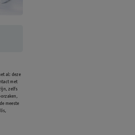
et al: deze
ntact met
jn, zelfs
oorzaken,
 de meeste
lis,