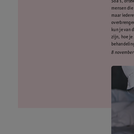
Soa’s, ofte
mensen die 
maar iederee
overbrengen
kun je van 
zijn, hoe j
behandeling
8 november