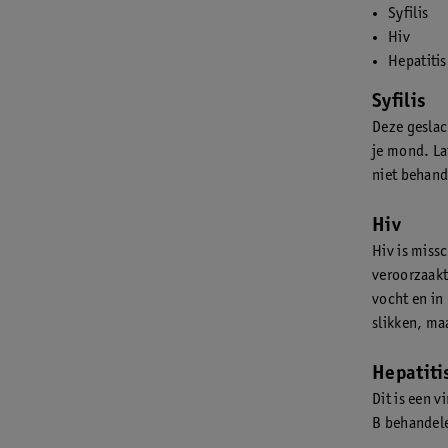
Syfilis
Hiv
Hepatitis
Syfilis
Deze geslac
je mond. La
niet behande
Hiv
Hiv is miss
veroorzaakt 
vocht en in
slikken, maa
Hepatiti
Dit is een v
B behandele