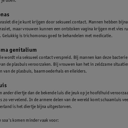
r je doen.
onas
arasiet die je kunt krijgen door seksueel contact. Mannen hebben bijna
rasiet, maar vrouwen kunnen een ontstoken vagina krijgen met vies r
. Gelukkig is trichomonas goed te behandelen met medicatie.
sma genitalium
ie wordt via seksueel contact verspreid. Bij mannen kan deze bacterie
van de plasbuis veroorzaken. Bij vrouwen kan het in zeldzame situaties
n van de plasbuis, baarmoederhals en eileiders.
uis
en ander diertje dan de bekende luis die jeuk op je hoofdhuid veroorzaa
s zo vervelend. In de armere delen van de wereld komt schaamluis vee
rland is het diertje bijna uitgestorven.
 soa's komen minder vaak voor: