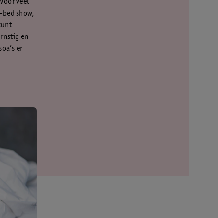
Voor veel
e-bed show,
kunt
ernstig en
soa’s er