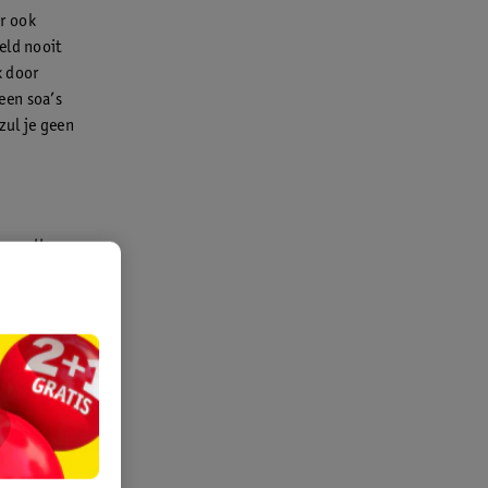
r ook
eld nooit
k door
een soa’s
zul je geen
er zetten