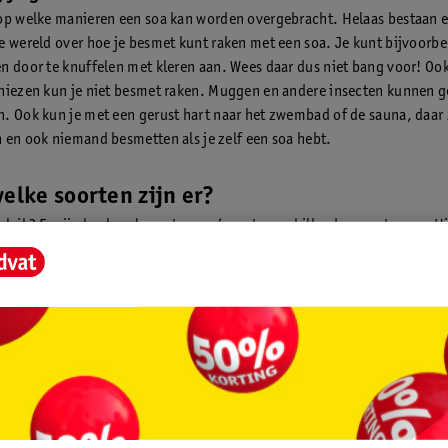
op welke manieren een soa kan worden overgebracht. Helaas bestaan e
e wereld over hoe je besmet kunt raken met een soa. Je kunt bijvoorbe
n door te knuffelen met kleren aan. Wees daar dus niet bang voor! Oo
niezen kun je niet besmet raken. Muggen en andere insecten kunnen g
. Ook kun je met een gerust hart naar het zwembad of de sauna, daar 
 en ook niemand besmetten als je zelf een soa hebt.
welke soorten zijn er?
eb ik? Er zijn heel veel soorten soa’s met verschillende symptomen. Hi
je op een rijtje. We beginnen met veelvoorkomende soa’s:
a
e
nitalis
wratten
onas
ma genitalium
is