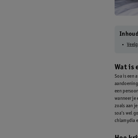
Inhou
Veelg
Wat is 
Soa is een 
aandoeninge
een persoon
wanneer je 
zoals aan j
soa’s wel go
chlamydia e