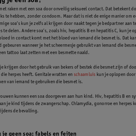
jg je een soa?
met raken met een soa door onveilig seksueel contact. Dat betekent d
eks te hebben, zonder condoom. Maar dat is niet de enige manier om e
ige soa’s kun je zelfs al krijgen door naakt tegen je bedpartner aan t
s te delen. Andere soa’s, zoals hiv, hepatitis B en hepatitis C, kun je 
bloed in contact komt met het bloed van iemand die besmet is. Dat ka
d gebeuren wanneer je het scheermesje gebruikt van iemand die besmet
een tattoo laat zetten met een besmette naald.
je krijgen door het gebruik van bekers of bestek die besmet zijn of do
die herpes heeft. Genitale wratten en
schaamluis
kun je oplopen door
en van iemand te gebruiken die besmet is.
ouwen kunnen een soa doorgeven aan hun kind. Hiv, hepatitis B en syf
an je kind tijdens de zwangerschap. Chlamydia, gonorroe en herpes k
ijdens de bevalling.
 je geen soa: fabels en feiten