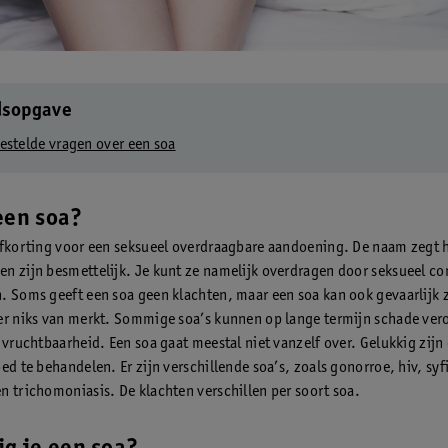
dsopgave
estelde vragen over een soa
een soa?
afkorting voor een seksueel overdraagbare aandoening. De naam zegt h
n zijn besmettelijk. Je kunt ze namelijk overdragen door seksueel co
. Soms geeft een soa geen klachten, maar een soa kan ook gevaarlijk zi
er niks van merkt. Sommige soa’s kunnen op lange termijn schade ver
e vruchtbaarheid. Een soa gaat meestal niet vanzelf over. Gelukkig zijn
ed te behandelen. Er zijn verschillende soa’s, zoals gonorroe, hiv, syfi
n trichomoniasis. De klachten verschillen per soort soa.