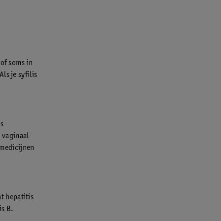
 of soms in
s je syfilis
ds
, vaginaal
 medicijnen
nt hepatitis
is B.