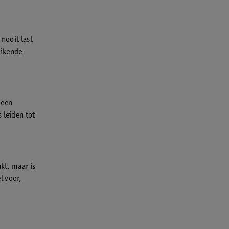
 nooit last
uikende
 een
 leiden tot
kt, maar is
l voor,