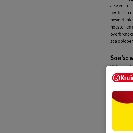
Je weet nu 
mythes in d
besmet rake
hoesten en 
overbrengen
soa oplopen
Soa’s: 
Welke soa h
we ze voor 
Chlamydi
Gonorro
Herpes ge
Genitale 
Trichom
Mycoplas
Schaamlu