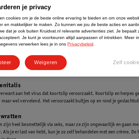
rderen je privacy
ia
ken cookies om je de beste online ervaring te bieden en om onze websi
er en makkelijker te maken.
Zo kunnen we jou de beste acties en aanb
htsziekte geeft bij een deel van de mensen geen symptomen. Je kunt 
e dat je ook buiten Kruidvat.nl relevante advertenties ziet.
Je bepaalt 
r dat je het merkt. Als je het wel merkt, heb je waarschijnlijk pijn bij
accepteert.
Je kunt je voorkeuren altijd aanpassen of intrekken.
Meer in
cheiding. Als vrouw kun je onvruchtbaar worden door chlamydia.
gegevens verwerken lees je in ons
Privacybeleid
.
e
pteer
Weigeren
Zelf cooki
een bacterie die je overdraagt tijdens de seks. Als je gonorroe hebt, d
el mannen als vrouwen scheiden vaak groengeel vocht af uit hun gesl
enitalis
 verwant aan het virus dat koortslip veroorzaakt. Koortslip en herpes ge
 maar wel vervelend. Het veroorzaakt bultjes op en rond je geslachtsd
 wratten
n zijn heel besmettelijk via seks, maar ze zijn ongevaarlijk en gaan me
. Als je er last van hebt, kun je ze zelf behandelen met een crème. De 