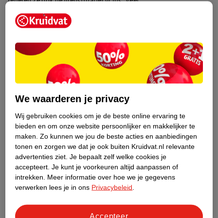
regelen ze ook de menstruatiecyclus. Veel
anticonceptiemiddelen werken hierdoor ook op basis van
hormonen. Ook verandert de hormoonhuishouding als een
vrouw zwanger is of in de overgang is. Wil je meer weten over de
overgang? Lees dan hier verder over
De overgang, alles wat er
erover wilt weten
.
Verschillende soorten hormonen voor mannen
en vrouwen
We waarderen je privacy
Mannen en vrouwen zitten lichamelijk anders in elkaar, de
Wij gebruiken cookies om je de beste online ervaring te
hoeveelheid en verhoudingen van sommige hormonen zijn
bieden en om onze website persoonlijker en makkelijker te
hierdoor ook anders. Oestrogeen staat bijvoorbeeld bekend als
maken.
Zo kunnen we jou de beste acties en aanbiedingen
een typisch vrouwelijk hormoon, al hebben mannen ook wel wat
tonen en zorgen we dat je ook buiten Kruidvat.nl relevante
oestrogeen in hun lichaam. Andersom geldt dit voor
advertenties ziet.
Je bepaalt zelf welke cookies je
testosteron, dit wordt gezien als een typisch mannelijk
accepteert.
Je kunt je voorkeuren altijd aanpassen of
intrekken.
Meer informatie over hoe we je gegevens
hormoon, maar ook vrouwen maken testosteron aan, alleen in
verwerken lees je in ons
Privacybeleid
.
kleinere hoeveelheden.
Mannelijke hormonen
Accepteer