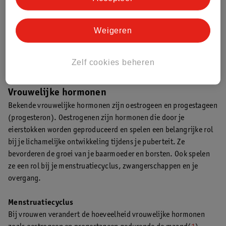
Testosteron is een mannelijk geslachtshormoon dat nodig is voor
verschillende lichaamsfuncties, zoals de aanmaak van sperma en
Weigeren
het bevorderen van mannelijke kenmerken zoals
lichaamsbeharing, een lage stem en spiermassa. Vrouwen
produceren dus ook testosteron, maar dan in de eierstokken,
Zelf cookies beheren
waar het onder andere de groei van spieren stimuleert.
Vrouwelijke hormonen
Bekende vrouwelijke hormonen zijn oestrogeen en progestageen
(progesteron). Oestrogenen zijn hormonen die door je
eierstokken worden geproduceerd en spelen een belangrijke rol
bij je lichamelijke ontwikkeling tijdens je puberteit. Ze
bevorderen de groei van je baarmoeder en borsten. Ook spelen
ze een rol bij je menstruatiecyclus, zwangerschappen en je
overgang.
Menstruatiecyclus
Bij vrouwen verandert de hoeveelheid vrouwelijke hormonen