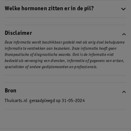
De hormonen in je lichaam zijn betrokken bij allerlei processen.
aan, maar in kleinere hoeveelheden dan mannen.
Lees meer over
Ze spelen onder andere een rol in het regelen van je bloeddruk,
Welke hormonen zitten er in de pil?
de verschillende soorten hormonen voor mannen en vrouwen
.
je slaap- en waakritme en je vruchtbaarheid.
Lees meer over de
In de pil worden de volgende hormonen gebruikt: oestrogeen en
verschillende functies van hormonen
.
progestageen (progesteron). De minipil bevat maar één
hormoon: progestageen(
1
). Lees meer over
Disclaimer
voorbehoedsmiddelen en veilig vrijen
.
Deze informatie wordt beschikbaar gesteld met als enig doel behulpzame
informatie te verstrekken aan bezoekers. Deze informatie heeft geen
therapeutische of diagnostische waarde. Ook is de informatie niet
bedoeld als vervanging van diensten, informatie of gegevens van artsen,
specialisten of andere gediplomeerden en professionals.
Bron
Thuisarts.nl
geraadpleegd op 31-05-2024