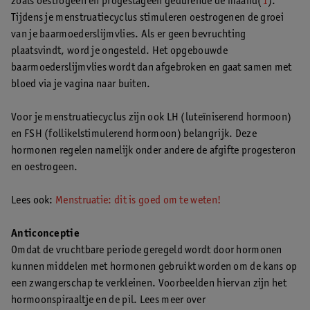
zoals oestrogeen en progestageen gedurende de maand(
1
).
Tijdens je menstruatiecyclus stimuleren oestrogenen de groei
van je baarmoederslijmvlies. Als er geen bevruchting
plaatsvindt, word je ongesteld. Het opgebouwde
baarmoederslijmvlies wordt dan afgebroken en gaat samen met
bloed via je vagina naar buiten.
Voor je menstruatiecyclus zijn ook LH (luteïniserend hormoon)
en FSH (follikelstimulerend hormoon) belangrijk. Deze
hormonen regelen namelijk onder andere de afgifte progesteron
en oestrogeen.
Lees ook:
Menstruatie: dit is goed om te weten!
Anticonceptie
Omdat de vruchtbare periode geregeld wordt door hormonen
kunnen middelen met hormonen gebruikt worden om de kans op
een zwangerschap te verkleinen. Voorbeelden hiervan zijn het
hormoonspiraaltje en de pil. Lees meer over