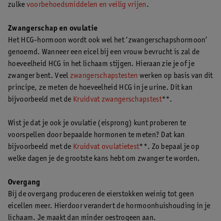
zulke
voorbehoedsmiddelen en veilig vrijen
.
Zwangerschap en ovulatie
Het HCG-hormoon wordt ook wel het ‘zwangerschapshormoon’
genoemd. Wanneer een eicel bij een vrouw bevrucht is zal de
hoeveelheid HCG in het lichaam stijgen. Hieraan zie je of je
zwanger bent. Veel
zwangerschapstesten
werken op basis van dit
principe, ze meten de hoeveelheid HCG in je urine. Dit kan
bijvoorbeeld met de
Kruidvat zwangerschapstest
**.
Wist je dat je ook je ovulatie (eisprong) kunt proberen te
voorspellen door bepaalde hormonen te meten? Dat kan
bijvoorbeeld met de
Kruidvat ovulatietest
**. Zo bepaal je op
welke dagen je de grootste kans hebt om zwanger te worden.
Overgang
Bij de overgang produceren de eierstokken weinig tot geen
eicellen meer. Hierdoor verandert de hormoonhuishouding in je
lichaam. Je maakt dan minder oestrogeen aan.