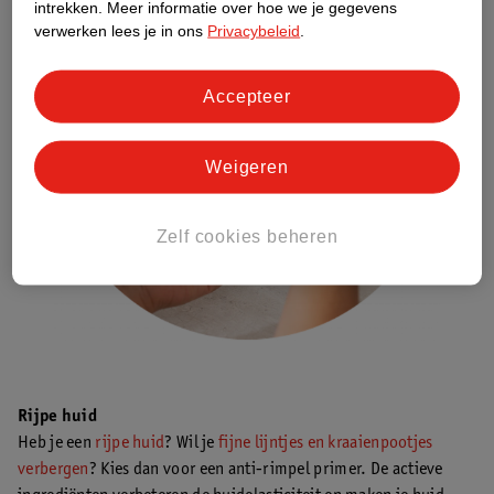
intrekken.
Meer informatie over hoe we je gegevens
verwerken lees je in ons
Privacybeleid
.
Accepteer
Weigeren
Zelf cookies beheren
Rijpe huid
Heb je een
rijpe huid
? Wil je
fijne lijntjes en kraaienpootjes
verbergen
? Kies dan voor een anti-rimpel primer. De actieve