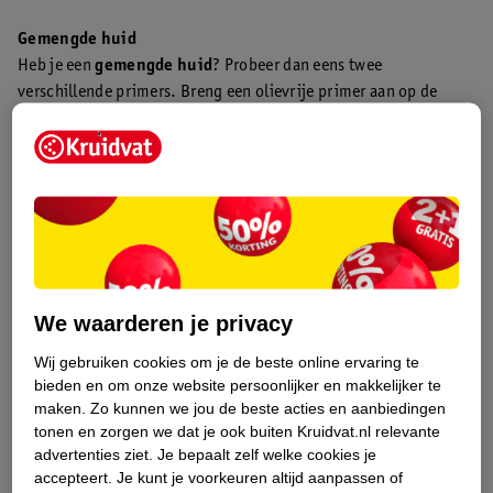
Gemengde huid
Heb je een
gemengde huid
? Probeer dan eens twee
verschillende primers. Breng een olievrije primer aan op de
vettere delen van je huid en een hydraterende primer op de
drogere delen.
Droge huid
Een
droge huid
vraag om een crèmige en voedende primer die je
huid de hele dag hydrateert. Kies daarom voor een primer met
hydraterende ingrediënten, zoals hyaluronzuur en glycerine.
Gebruik liever geen matterende primer want deze droogt je huid
We waarderen je privacy
nog meer uit.
Wij gebruiken cookies om je de beste online ervaring te
Gevoelige huid
bieden en om onze website persoonlijker en makkelijker te
maken.
Zo kunnen we jou de beste acties en aanbiedingen
Een
gevoelige huid
vraagt om zachte ingrediënten zonder
tonen en zorgen we dat je ook buiten Kruidvat.nl relevante
parfum en oliën.
advertenties ziet.
Je bepaalt zelf welke cookies je
accepteert.
Je kunt je voorkeuren altijd aanpassen of