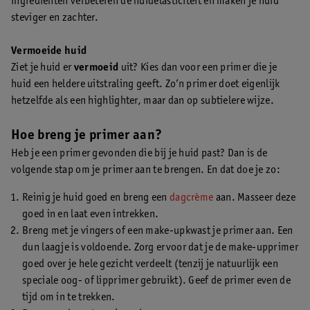
ingrediënten verbeteren de huidelasticiteit en maken je huid
steviger en zachter.
Vermoeide huid
Ziet je huid er
vermoeid
uit? Kies dan voor een primer die je
huid een heldere uitstraling geeft. Zo’n primer doet eigenlijk
hetzelfde als een highlighter, maar dan op subtielere wijze.
Hoe breng je primer aan?
Heb je een primer gevonden die bij je huid past? Dan is de
volgende stap om je primer aan te brengen. En dat doe je zo:
Reinig je huid goed en breng een
dagcrème
aan. Masseer deze
goed in en laat even intrekken.
Breng met je vingers of een make-upkwast je primer aan. Een
dun laagje is voldoende. Zorg ervoor dat je de make-upprimer
goed over je hele gezicht verdeelt (tenzij je natuurlijk een
speciale oog- of lipprimer gebruikt). Geef de primer even de
tijd om in te trekken.