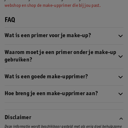
webshop en shop de make-upprimer die bij jou past.
FAQ
Wat is een primer voor je make-up?
Met een make-upprimer creëer je een egale basis voor je make-
up. Je hebt dan een soort basislaagje op je huid waar je make-up
Waarom moet je een primer onder je make-up
zich beter aan hecht.
gebruiken?
Een primer verbergt oneffenheden en fijne lijntjes. Je make-up
hoopt zo minder snel op en blijft langer mooi.
Wat is een goede make-upprimer?
Er zijn verschillende primers te koop. Kies altijd een primer die
bij je huidtype past.
Hoe breng je een make-upprimer aan?
Voor je de make-upprimer aanbrengt, reinig je je huid goed.
Breng daarna een dun laagje van de primer aan met je vingers of
een make-upkwast. Verdeel de primer over je gezicht en laat
Disclaimer
goed intrekken.
Deze informatie wordt beschikbaar gesteld met als enig doel behulpzame