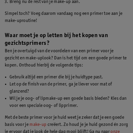
Breng nu de rest van je make-up aan.
Simpel toch? Voeg daarom vandaag nog een primer toe aan je
make-uproutine!
Waar moet je op letten bij het kopen van
gezichtsprimers?
Ben je overtuigd van de voordelen van een primer voor je
gezicht en make-uplook? Dan is het tijd om een goede primer te
kopen. Onthoud hierbij de volgende tips:
Gebruik altijd een primer die bij je huidtype past.
Let op de finish van de primer, ga je liever voor mat of
glanzend?
Wil je je oog- of lipmake-up een goede basis bieden? Kies dan
voor een speciale oog- of lipprimer.
Met de beste primer voor je huid weet je zeker dat je een goede
basis voor je
ma
ke-up
creëert. Zo houd je je huid gezond én zorg
je ervoor dat je look de hele dag mooi blijft! Ga nu naar
onze