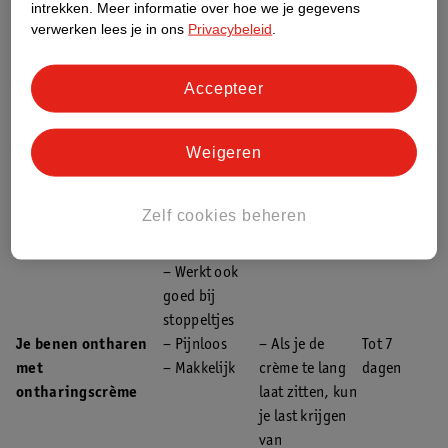
intrekken.
Meer informatie over hoe we je gegevens
haarzakje
verwerken lees je in ons
Privacybeleid
.
verzwakt
waardoor het
haartje na
Accepteer
meerdere
waxbeurten
Weigeren
minder dik
teruggroeit.
Je benen epileren
– De haartjes
Pijnlijk, maar
Tot 28
Zelf cookies beheren
blijven langere
het gevoel went
dagen
tijd weg
wel
– Werkt ook
goed bij
stoppeltjes
Je benen ontharen
– Pijnloos
– Als je de
Tot 7
met
– Makkelijk
crème te lang
dagen
ontharingscrème
laat zitten, kun
je last krijgen
van