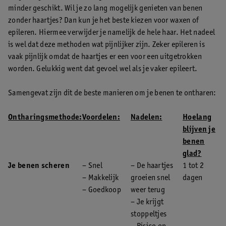
minder geschikt. Wil je zo lang mogelijk genieten van benen
zonder haartjes? Dan kun je het beste kiezen voor waxen of
epileren. Hiermee verwijder je namelijk de hele haar. Het nadeel
is wel dat deze methoden wat pijnlijker zijn. Zeker epileren is
vaak pijnlijk omdat de haartjes er een voor een uitgetrokken
worden. Gelukkig went dat gevoel wel als je vaker epileert.
Samengevat zijn dit de beste manieren om je benen te ontharen:
Ontharingsmethode:
Voordelen:
Nadelen:
Hoelang
blijven je
benen
glad?
Je benen scheren
– Snel
– De haartjes
1 tot 2
– Makkelijk
groeien snel
dagen
– Goedkoop
weer terug
– Je krijgt
stoppeltjes