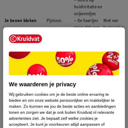
– Risico op
huidirritatie en
snijwondjes
Je benen bleken
Pijnloos
– De haartjes
Niet van
gaan niet weg,
toepassing
waardoor je
benen niet glad
aanvoelen
– Dikkere haren
blijven vaak
zichtbaar
– Je huid kan
branderig of
We waarderen je privacy
geïrriteerd
Wij gebruiken cookies om je de beste online ervaring te
aanvoelen
bieden en om onze website persoonlijker en makkelijker te
Je benen waxen
– De haartjes
– Vaak pijnlijk
Tot 28
maken.
Zo kunnen we jou de beste acties en aanbiedingen
blijven langere
– De haartjes
dagen
tonen en zorgen we dat je ook buiten Kruidvat.nl relevante
tijd weg
mogen niet te
advertenties ziet.
Je bepaalt zelf welke cookies je
– Het
kort zijn
accepteert.
Je kunt je voorkeuren altijd aanpassen of