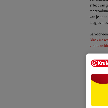
effect van 
meer volume.
van je ogen
laagjes mas
Ga voor een
Black Masc
vindt, ontde
Leestip
: i
5. Kuns
Heb je wein
lijken met 
Kunstwimpe
bij het gew
Voor een