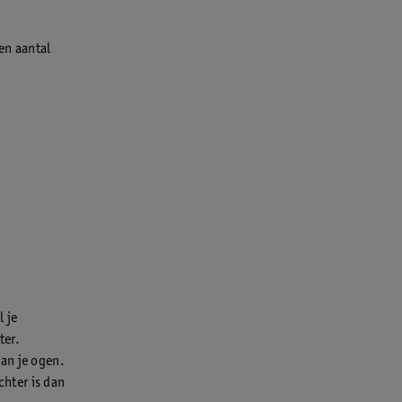
een aantal
l je
ter.
van je ogen.
chter is dan