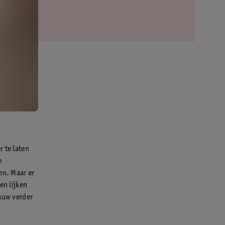
 te laten
e
en. Maar er
en lijken
gauw verder