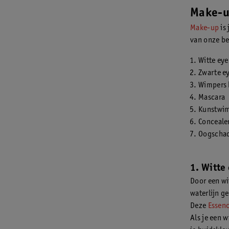
Make-up
Make-up
is 
van onze bel
Witte eye
Zwarte ey
Wimpers 
Mascara
Kunstwi
Conceale
Oogscha
1. Witte
Door een wi
waterlijn ge
Deze
Essenc
Als je een w