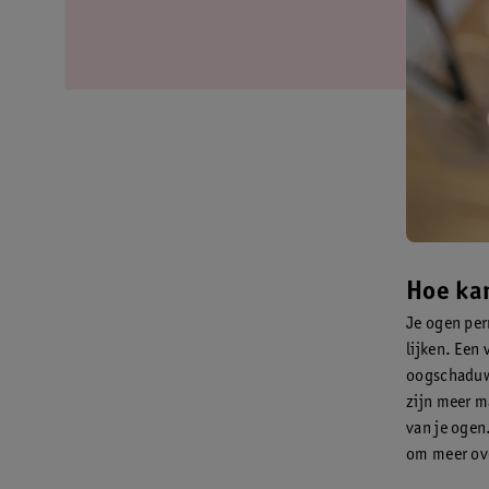
Hoe kan
Je ogen per
lijken. Een
oogschaduw,
zijn meer m
van je ogen
om meer over