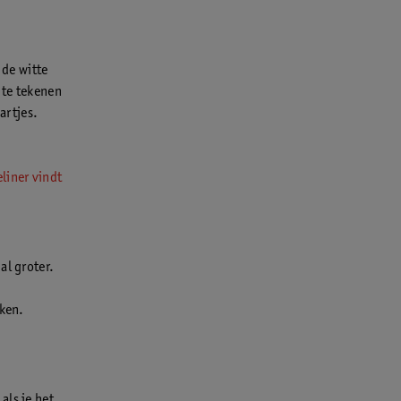
 de witte
 te tekenen
artjes.
eliner vindt
al groter.
jken.
als je het