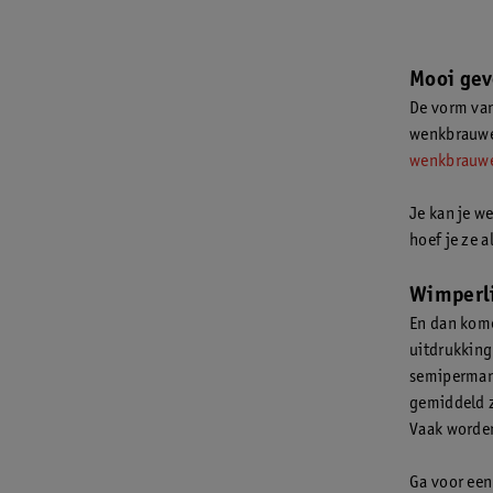
Mooi ge
De vorm van
wenkbrauwen
wenkbrauwen 
Je kan je w
hoef je ze a
Wimperli
En dan kome
uitdrukking
semipermane
gemiddeld ze
Vaak worden
Ga voor een 