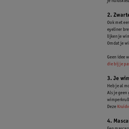
je huidskleu
2. Zwart
Ook met een 
eyeliner br
lijken je wi
Omdat je wi
Geen idee w
die bij je pa
3. Je wi
Heb je al m
Als je geen
wimperkrull
Deze
Kruidv
4. Masca
Een mascara