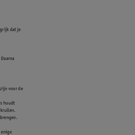
rijk dat je
. Daarna
zijn voor de
rs houdt
 krullen.
 brengen.
r enige