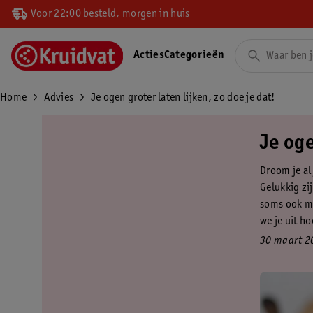
Voor 22:00 besteld, morgen in huis
Acties
Categorieën
Home
Advies
Je ogen groter laten lijken, zo doe je dat!
Je oge
Droom je al
Gelukkig zi
soms ook me
we je uit ho
30 maart 2