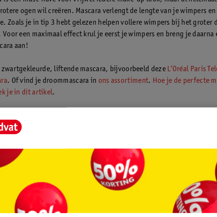
grotere ogen wil creëren. Mascara verlengt de lengte van je wimpers en
 Zoals je in tip 3 hebt gelezen helpen vollere wimpers bij het groter 
. Voor een maximaal effect krul je eerst je wimpers en breng je daarna 
cara aan!
 zwartgekleurde, liftende mascara, bijvoorbeeld deze
L’Oréal Paris Te
ara
. Of vind je droommascara in
ons assortiment
.
Hoe je de perfecte 
k je in dit artikel
.
n
lees hier hoe je mascara uit kleding verwijderd
.
twimpers
ig en/of hele korte wimperhaartjes? Hoewel je nog steeds je ogen grot
behulp van de bovenstaande tips, valt het resultaat je misschien tegen.
rs kunnen dan een oplossing bieden. We verkopen
tal van kunstwimpe
enste effect:
 natuurlijk effect:
Kiss Natural Lashes 02C 96688 Daydreamy Kunst