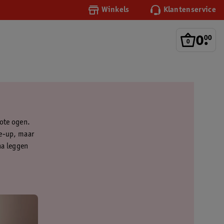
Winkels
Klantenservice
0
.
00
rote ogen.
ke-up, maar
na leggen