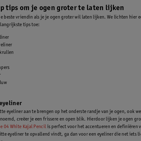
 tips om je ogen groter te laten lijken
je beste vriendin als je je ogen groter wil laten lijken. We lichten hier 
angrijkste tips toe:
liner
eliner
krullen
mpers
r
duw
 eyeliner
tte eyeliner aan te brengen op het onderste randje van je ogen, ook we
noemd, creëer je een frissere en open blik. Hierdoor lijken je ogen gro
e 04 White Kajal Pencil
is perfect voor het accentueren en definiëren 
itte eyeliner te opvallend vindt, ga dan voor een eyeliner die net iets li