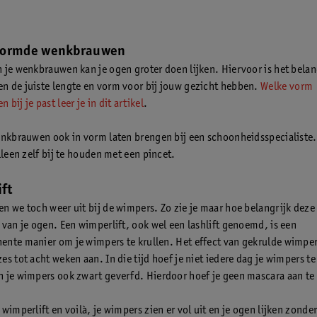
vormde wenkbrauwen
 je wenkbrauwen kan je ogen groter doen lijken. Hiervoor is het belang
 de juiste lengte en vorm voor bij jouw gezicht hebben.
Welke vorm
bij je past leer je in dit artikel
.
enkbrauwen ook in vorm laten brengen bij een schoonheidsspecialiste
lleen zelf bij te houden met een pincet.
ft
n we toch weer uit bij de wimpers. Zo zie je maar hoe belangrijk deze 
 van je ogen. Een wimperlift, ook wel een lashlift genoemd, is een
nte manier om je wimpers te krullen. Het effect van gekrulde wimpe
s tot acht weken aan. In die tijd hoef je niet iedere dag je wimpers te
 je wimpers ook zwart geverfd. Hierdoor hoef je geen mascara aan te
wimperlift en voilà, je wimpers zien er vol uit en je ogen lijken zonde