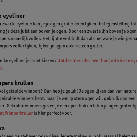
r.
e eyeliner
zwarte eyeliner kan je je ogen groter doen lijken. In tegenstelling tot
eng je deze juist aan boven je ogen. Door een zwarte lijn boven je ogen
mpers namelijk voller. Het lijntje verbindt dan als het ware je wimperha
mpers voller lijken, lijken je ogen ook meteen groter.
elke eyeliner je moet kiezen?
Ontdek hier alles over hoe je de beste ey
st
.
mpers krullen
ooi gekrulde wimpers? Dan heb je geluk! Je ogen lijken dan van nature 
 gekrulde wimpers hebt, maar je wel grotere ogen wil, gebruik dan een
er. Gekrulde wimpers geven je een open blik en laten je ogen groter li
at Wimperkruller
is hier perfect voor.
ra
 is een must-have voor vrijwel iedere make-up look, maar al helemaal 