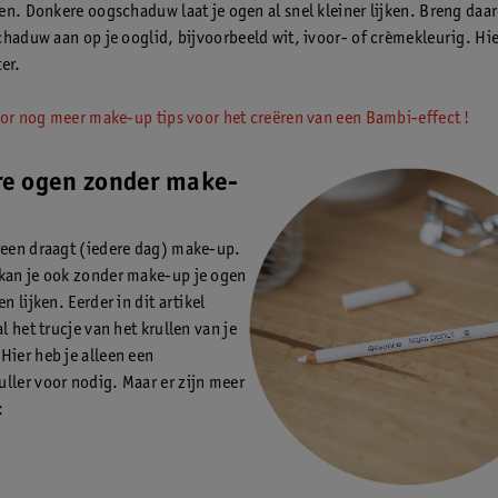
en. Donkere oogschaduw laat je ogen al snel kleiner lijken. Breng da
chaduw aan op je ooglid, bijvoorbeeld wit, ivoor- of crèmekleurig. Hie
er.
oor nog meer make-up tips voor het creëren van een Bambi-effect !
re ogen zonder make-
reen draagt (iedere dag) make-up.
kan je ook zonder make-up je ogen
en lijken. Eerder in dit artikel
al het trucje van het krullen van je
Hier heb je alleen een
ller voor nodig. Maar er zijn meer
: