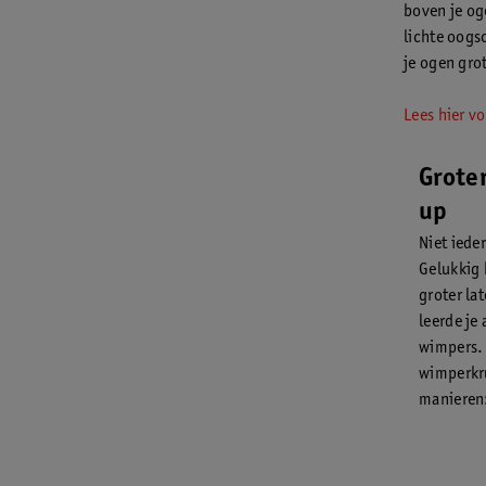
boven je og
lichte oogs
je ogen grot
Lees hier v
Grote
up
Niet iede
Gelukkig 
groter lat
leerde je 
wimpers. 
wimperkru
manieren