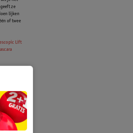
 geeft ze
doen lijken
één of twee
lescopic Lift
mascara
er kan laten
rs
passend
wimpers