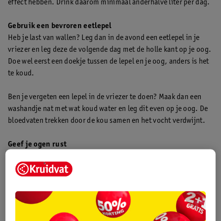
effect hebben. Drink daarom minimaal anderhalve liter per dag.
Gebruik een bevroren eetlepel
Heb je last van wallen? Leg dan in de avond een eetlepel in je
vriezer en leg deze de volgende dag met de holle kant op je oog.
Doe wel eerst een doekje tussen de lepel en je oog, anders is het
te koud.
Ben je vergeten een lepel in de vriezer te doen? Maak dan een
washandje nat met wat koud water en leg dit even op je oog. De
bloedvaten trekken door de kou samen en het vocht verdwijnt.
Geef je ogen rust
Zorg voor me-time. Even lekker ontspannen is altijd goed. Zet
een ontspannen muziekje op en trakteer je huid op een
gezichtsmasker. Probeer bijvoorbeeld
Yeauty Cucumber Cooler
Eye Pad Masks
. Leg de pads onder je ogen en de huid rond je
ogen wordt gehydrateerd.