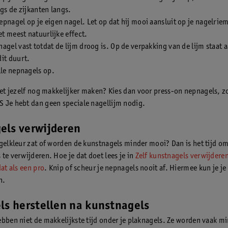
ngs de zijkanten langs.
pnagel op je eigen nagel. Let op dat hij mooi aansluit op je nagelrie
het meest natuurlijke effect.
agel vast totdat de lijm droog is. Op de verpakking van de lijm staat
it duurt.
lle nepnagels op.
het jezelf nog makkelijker maken? Kies dan voor press-on nepnagels, z
 Je hebt dan geen speciale nagellijm nodig.
els verwijderen
agelkleur zat of worden de kunstnagels minder mooi? Dan is het tijd om
te verwijderen. Hoe je dat doet lees je in
Zelf kunstnagels verwijdere
dat als een pro
. Knip of scheur je nepnagels nooit af. Hiermee kun je je
n.
ls herstellen na kunstnagels
ebben niet de makkelijkste tijd onder je plaknagels. Ze worden vaak mi