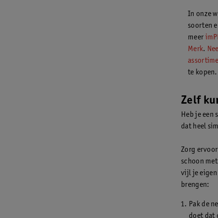
In onze w
soorten e
meer
imP
Merk
.
Nee
assortime
te kopen.
Zelf ku
Heb je een 
dat heel si
Zorg ervoor 
schoon met 
vijl je eige
brengen:
Pak de ne
doet dat 