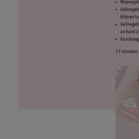
Nepnagels
Gelnagels
blijven l
Gelnagels
ze hard z
Kunstnage
17 oktober