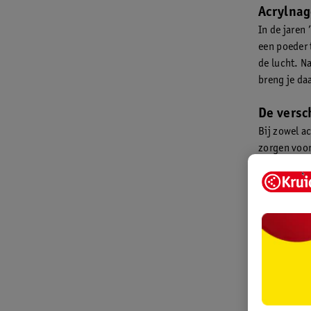
Acrylnag
In de jaren
een poeder t
de lucht. Na
breng je da
De versc
Bij zowel ac
zorgen voor
kiezen, is 
Gelnagels:
Voordelen
Gelnagels zi
ook natuurl
nature een 
zacht, flex