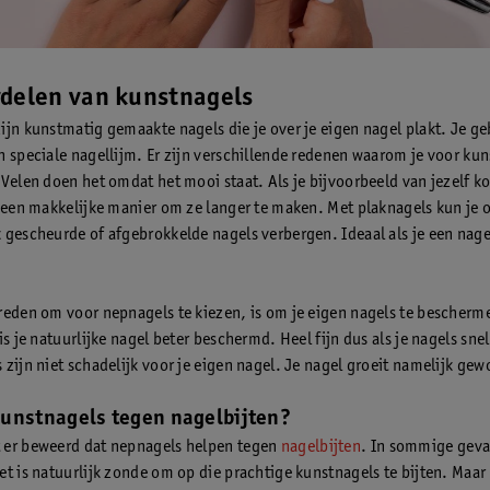
rdelen van kunstnagels
ijn kunstmatig gemaakte nagels die je over je eigen nagel plakt. Je ge
n speciale nagellijm. Er zijn verschillende redenen waarom je voor ku
 Velen doen het omdat het mooi staat. Als je bijvoorbeeld van jezelf k
t een makkelijke manier om ze langer te maken. Met plaknagels kun je 
 gescheurde of afgebrokkelde nagels verbergen. Ideaal als je een nage
reden om voor nepnagels te kiezen, is om je eigen nagels te bescherm
is je natuurlijke nagel beter beschermd. Heel fijn dus als je nagels sne
 zijn niet schadelijk voor je eigen nagel. Je nagel groeit namelijk ge
unstnagels tegen nagelbijten?
 er beweerd dat nepnagels helpen tegen
nagelbijten
. In sommige geval
et is natuurlijk zonde om op die prachtige kunstnagels te bijten. Maar