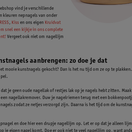
ebshop vind je verschillende
n kleuren nepnagels van onder
RESS
,
Kiss
en ons eigen
Kruidvat
m snel een kijkje in ons complete
nt!
Vergeet ook niet om nagellijm
nstnagels aanbrengen: zo doe je dat
set mooie kunstnagels gekocht? Dan is het nu tijd om ze op te plakken.
mpel.
dat je geen oude nagellak of restjes lak op je nagels hebt zitten. Maa
een nagellakremover. Duw je nagelriemen terug met een bokkenpootje
n nagels zodat ze netjes verzorgd zijn. Daarna is het tijd om de kunstna
pnagel en doe hier een drupje nagellijm op. Let er op dat je alleen lijm
op je eigen nagel komt. Doe er ook niet te veel nagellijm op, want and