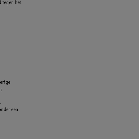
d tegen het
perige
n:
.
onder een