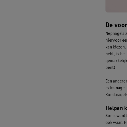
De voo
Nepnagels z
hiervoor ee
kan kiezen.
hebt, is he
gemakkelijk
bent!
Een andere 
extra nagel 
Kunstnagels
Helpen k
Soms wordt
ook waar. H