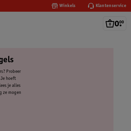
Winkels
Klantenservice
0
.
00
gels
ers? Probeer
 Je hoeft
ees je alles
ang ze mogen