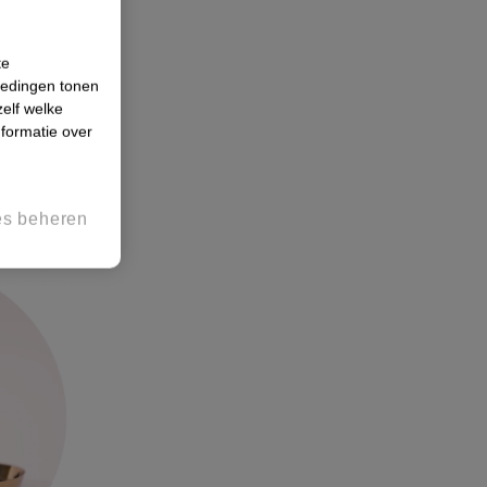
te
 nagellak
iedingen tonen
zelf welke
formatie over
rd zijn,
brengen van
.
es beheren