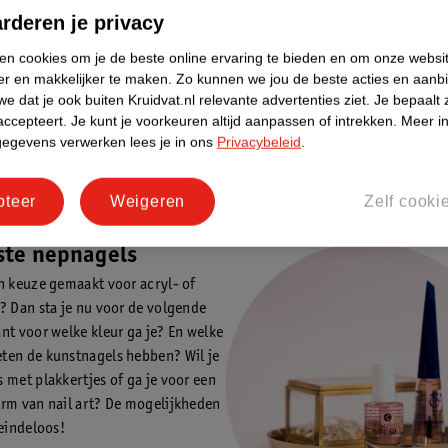
n chemische geur.
kost vaak veel tijd.
rderen je privacy
s:
Nadelen
ken cookies om je de beste online ervaring te bieden en om onze websi
 zijn hard en hierdoor robuust. Ze
Voor acrylnagels heb je extra
er en makkelijker te maken.
Zo kunnen we jou de beste acties en aanb
e dat je ook buiten Kruidvat.nl relevante advertenties ziet.
Je bepaalt 
 tegen een stootje.Doordat
nodig om je nagels glans te
accepteert.
Je kunt je voorkeuren altijd aanpassen of intrekken.
Meer in
zeer sterk zijn, blijven ze lang
geven.Doordat acrylnagels ha
gegevens verwerken lees je in ons
Privacybeleid
.
nagels drogen gewoon aan de lucht en
breken ze sneller.Bij het aan
 snel klaar.Acrylnagels zijn meestal
acrylnagels ruik je vaak een
dan gelnagels.
onaangename chemische geur
pteer
Weigeren
Zelf cooki
ste nepnagels
n keuze gemaakt voor acryl- of
? Dan sta je nu voor de volgende
nt voor welke kleur ga je? En welke
en de kunstnagels hebben? Wil je
 met plakkertjes of ga je voor een
rm van nail art? De mogelijkheden
 eindeloos!