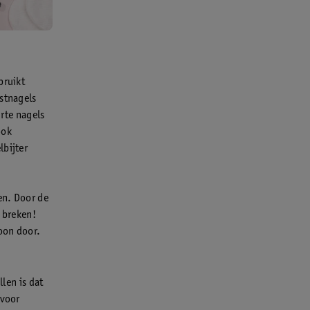
bruikt
nstnagels
orte nagels
ook
lbijter
en. Door de
l breken!
woon door.
len is dat
 voor