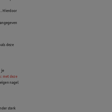
m. Hierdoor
 aangegeven
oals deze
 je
n: met deze
 eigen nagel
nder sterk