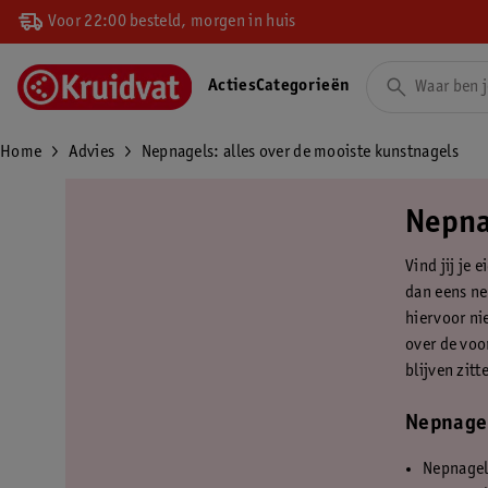
Voor 22:00 besteld, morgen in huis
Acties
Categorieën
Home
Advies
Nepnagels: alles over de mooiste kunstnagels
Nepna
Vind jij je 
dan eens ne
hiervoor nie
over de voo
blijven zitt
Nepnagel
Nepnagels