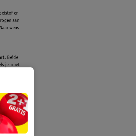
oeistof en
 drogen aan
. Naar wens
art. Beide
ls je moet
moet je ze
ijn, blijven
engen van
p nodig. Dit