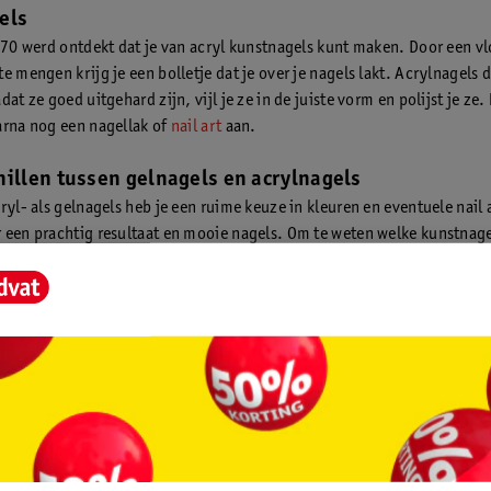
els
 ’70 werd ontdekt dat je van acryl kunstnagels kunt maken. Door een vl
e mengen krijg je een bolletje dat je over je nagels lakt. Acrylnagels
dat ze goed uitgehard zijn, vijl je ze in de juiste vorm en polijst je ze
arna nog een nagellak of
nail art
aan.
hillen tussen gelnagels en acrylnagels
ryl- als gelnagels heb je een ruime keuze in kleuren en eventuele nail 
 een prachtig resultaat en mooie nagels. Om te weten welke kunstnage
het goed om de verschillen te kennen:
Nadelen
en er natuurlijk uit en voelen
Wil je je gelnagels verwijderen, dan 
ijk aan.Gelnagels hebben van
eraf vijlen. Doordat gelnagels zacht z
mooie glans.Gelnagels zijn
ze minder lang mooi.Voor het aanbr
ibel en buigzaam.Gelnagels
gelnagels heb je een speciale uv-lam