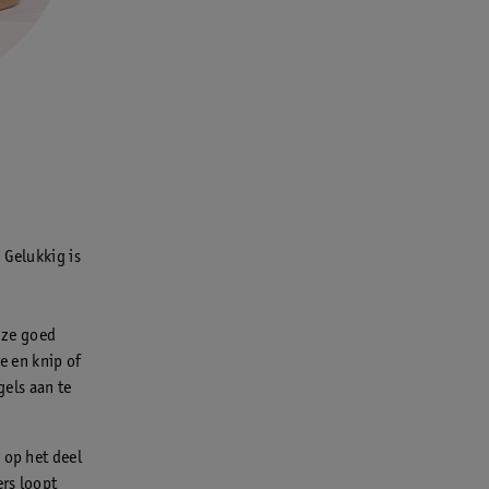
 Gelukkig is
k ze goed
 en knip of
gels aan te
 op het deel
ers loopt