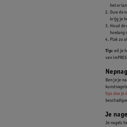
het er la
Duw de ne
krijg je 
Houd de n
hoelang d
Plak zo a
Tip:
wil je 
van imPRESS
Nepnag
Ben je je n
kunstnagels 
tips doe je 
beschadige
Je nage
Je nagels h