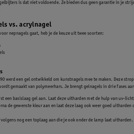
elbijters is dat niet voldoende. Ze bieden dus geen garantie in je strij
.
ls vs. acrylnagel
voor nepnagels gaat, heb je de keuze uit twee soorten:
s
els
ls
 ’90 werd een gel ontwikkeld om kunstnagels mee te maken. Deze stro
wordt gemaakt van polymeerhars. Je brengt gelnagels in drie fases aa
st een basislaag gel aan. Laat deze uitharden met de hulp van uv-licht
rna de gewenste kleur aan en laat deze laag ook weer goed uitharden 
volgens nog een toplaag aan die je ook onder de lamp laat uitharden.