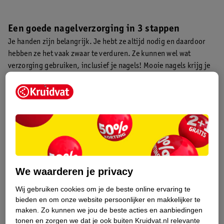
Een goede nagelverzorging in 3 stappen
Je handen zijn belangrijk. Je hebt ze altijd nodig en daardoor
hebben ze het vaak zwaar te verduren. Ze kunnen wel wat
verzorging gebruiken, inclusief je nagels! Mooie nagels krijg je
in drie stappen:
Nagelriemen terugduwen
Nagels knippen
Nagels vijlen
Stap 1: nagelriemen terugduwen
Niet alleen je nagels, maar ook je nagelriemen hebben
We waarderen je privacy
verzorging nodig. Als je je nagelriemen regelmatig terugduwt,
Wij gebruiken cookies om je de beste online ervaring te
zien ze er langer en meer verzorgd uit. Breng eerst een
bieden en om onze website persoonlijker en makkelijker te
nagelriemolie of –crème aan om je nagelriem te verzachten.
maken.
Zo kunnen we jou de beste acties en aanbiedingen
Laat deze vijf à tien minuten intrekken. Duw je nagelriem
tonen en zorgen we dat je ook buiten Kruidvat.nl relevante