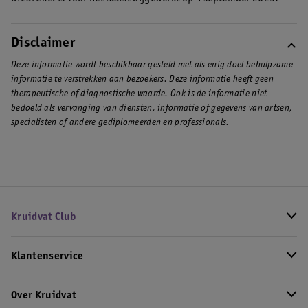
supplement met selenium en zink ter aanvulling, maar dit is
nooit een vervanging van een gezond eetpatroon. Ga
bijvoorbeeld voor de
Lucovitaal Huid, Haar & Nagels Tabletten
.
Disclaimer
Deze informatie wordt beschikbaar gesteld met als enig doel behulpzame
informatie te verstrekken aan bezoekers. Deze informatie heeft geen
therapeutische of diagnostische waarde. Ook is de informatie niet
bedoeld als vervanging van diensten, informatie of gegevens van artsen,
specialisten of andere gediplomeerden en professionals.
Kruidvat Club
Klantenservice
Over Kruidvat