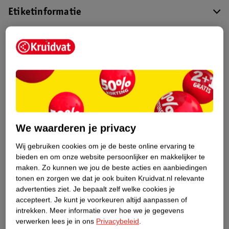
Etiketinformatie
Nature Impact Score
Dit product heeft (nog) geen Nature
Impact Score.
Meer informatie
Bestel & Bezorginformatie
We waarderen je privacy
Wij gebruiken cookies om je de beste online ervaring te
bieden en om onze website persoonlijker en makkelijker te
Bekijk ook
maken.
Zo kunnen we jou de beste acties en aanbiedingen
tonen en zorgen we dat je ook buiten Kruidvat.nl relevante
Meer
Lucovitaal
Alle Beautysupplementen
advertenties ziet.
Je bepaalt zelf welke cookies je
accepteert.
Je kunt je voorkeuren altijd aanpassen of
intrekken.
Meer informatie over hoe we je gegevens
verwerken lees je in ons
Privacybeleid
.