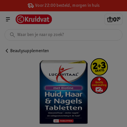
Voor 22:00 besteld, morgen in huis
0
.
00
Beautysupplementen