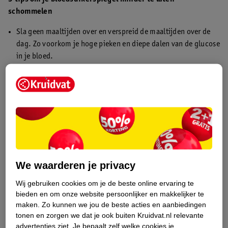
schommelen
Sla geen maaltijden over en verspreid de maaltijden over de
dag. Zo voorkom je hoge pieken en diepe dalen van de glucose
in je bloed.
Vermijd stresssituaties. In dit soort situaties wordt de
aanmaak van cortisol en adrenaline verhoogd. Deze
hormonen zorgen ervoor dat je bloedsuikerspiegel
omhooggaat. Ben je dus een stresskip? Probeer dan
stressvolle situaties te vermijden!
Drink niet te veel alcohol. Als alcohol in je lichaam zit, wilt je
lichaam dit eerst wegwerken. Het weer vrij laten komen in je
bloed van glucose wordt dan geremd.
We waarderen je privacy
Bloedsuikerspiegel meten
Wij gebruiken cookies om je de beste online ervaring te
Het meten van je bloedsuiker is doe je eenvoudig zelf met een
bieden en om onze website persoonlijker en makkelijker te
bloedsuikermeter
. Volg dit stappenplan:
maken.
Zo kunnen we jou de beste acties en aanbiedingen
tonen en zorgen we dat je ook buiten Kruidvat.nl relevante
advertenties ziet.
Je bepaalt zelf welke cookies je