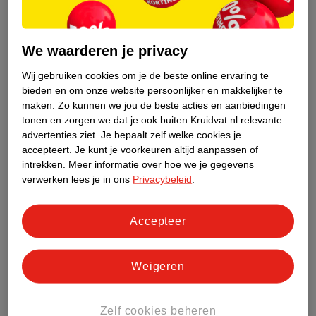
komt voor bij ongeveer één op de tien vrouwen. Meestal gaat het
om migraine zonder aura. Het kan ook dat je zowel buiten als
tijdens je menstruatie last van migraines hebt.
We waarderen je privacy
Zwangerschap en borstvoeding
Wij gebruiken cookies om je de beste online ervaring te
bieden en om onze website persoonlijker en makkelijker te
Bij veel vrouwen verminderen de migraineaanvallen als ze
maken.
Zo kunnen we jou de beste acties en aanbiedingen
zwanger zijn of als ze borstvoeding geven. Soms krijgen
tonen en zorgen we dat je ook buiten Kruidvat.nl relevante
vrouwen dan zelfs helemaal geen aanvallen meer. Maar
advertenties ziet.
Je bepaalt zelf welke cookies je
andersom kan ook: dat je juist migraineaanvallen krijgt als je
accepteert.
Je kunt je voorkeuren altijd aanpassen of
zwanger bent. Als dat bij jou het geval is, neem dan contact op
intrekken.
Meer informatie over hoe we je gegevens
met je (huis)arts.
verwerken lees je in ons
Privacybeleid
.
De overgang
Accepteer
Als je in de
overgang
bent, kunnen de migraineaanvallen vaker
voorkomen of erger worden. Na de overgang stoppen de
migraineaanvallen vaak weer.
Weigeren
Migraine bij kinderen
Zelf cookies beheren
Ook kinderen kunnen last hebben van een migraineaanval,