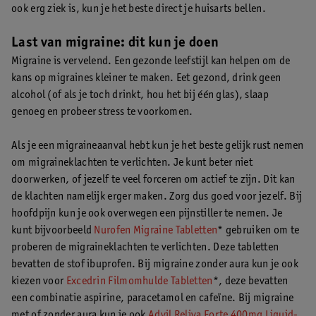
ook erg ziek is, kun je het beste direct je huisarts bellen.
Last van migraine: dit kun je doen
Migraine is vervelend. Een gezonde leefstijl kan helpen om de
kans op migraines kleiner te maken. Eet gezond, drink geen
alcohol (of als je toch drinkt, hou het bij één glas), slaap
genoeg en probeer stress te voorkomen.
Als je een migraineaanval hebt kun je het beste gelijk rust nemen
om migraineklachten te verlichten. Je kunt beter niet
doorwerken, of jezelf te veel forceren om actief te zijn. Dit kan
de klachten namelijk erger maken. Zorg dus goed voor jezelf. Bij
hoofdpijn kun je ook overwegen een pijnstiller te nemen. Je
kunt bijvoorbeeld
Nurofen Migraine Tabletten
* gebruiken om te
proberen de migraineklachten te verlichten. Deze tabletten
bevatten de stof ibuprofen. Bij migraine zonder aura kun je ook
kiezen voor
Excedrin Filmomhulde Tabletten
*, deze bevatten
een combinatie aspirine, paracetamol en cafeïne. Bij migraine
met of zonder aura kun je ook
Advil Reliva Forte 400mg Liquid-