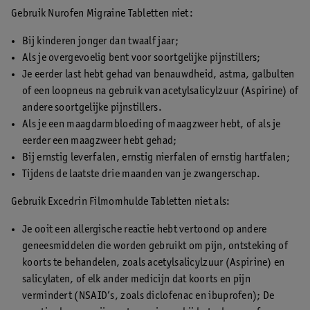
korter. Je kunt daarna ook hoofdpijn hebben.
Gebruik Nurofen Migraine Tabletten niet:
Bij kinderen jonger dan twaalf jaar;
Als je overgevoelig bent voor soortgelijke pijnstillers;
Je eerder last hebt gehad van benauwdheid, astma, galbulten
of een loopneus na gebruik van acetylsalicylzuur (Aspirine) of
andere soortgelijke pijnstillers.
Als je een maagdarmbloeding of maagzweer hebt, of als je
eerder een maagzweer hebt gehad;
Bij ernstig leverfalen, ernstig nierfalen of ernstig hartfalen;
Tijdens de laatste drie maanden van je zwangerschap.
Gebruik Excedrin Filmomhulde Tabletten niet als:
Je ooit een allergische reactie hebt vertoond op andere
geneesmiddelen die worden gebruikt om pijn, ontsteking of
koorts te behandelen, zoals acetylsalicylzuur (Aspirine) en
salicylaten, of elk ander medicijn dat koorts en pijn
vermindert (NSAID’s, zoals diclofenac en ibuprofen); De