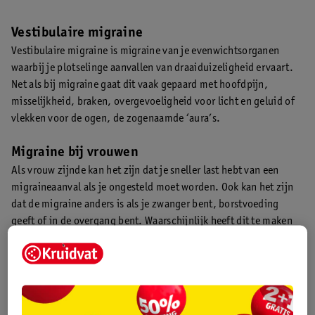
Vestibulaire migraine
Vestibulaire migraine is migraine van je evenwichtsorganen
waarbij je plotselinge aanvallen van draaiduizeligheid ervaart.
Net als bij migraine gaat dit vaak gepaard met hoofdpijn,
misselijkheid, braken, overgevoeligheid voor licht en geluid of
vlekken voor de ogen, de zogenaamde ‘aura’s.
Migraine bij vrouwen
Als vrouw zijnde kan het zijn dat je sneller last hebt van een
migraineaanval als je ongesteld moet worden. Ook kan het zijn
dat de migraine anders is als je zwanger bent, borstvoeding
geeft of in de overgang bent. Waarschijnlijk heeft dit te maken
met vrouwelijke hormonen.
Menstruele migraine
Het kan zijn dat je tijdens of vlak voor je
ongesteldheid
last hebt
van migraine, en verder niet. Dit heet menstruele migraine en