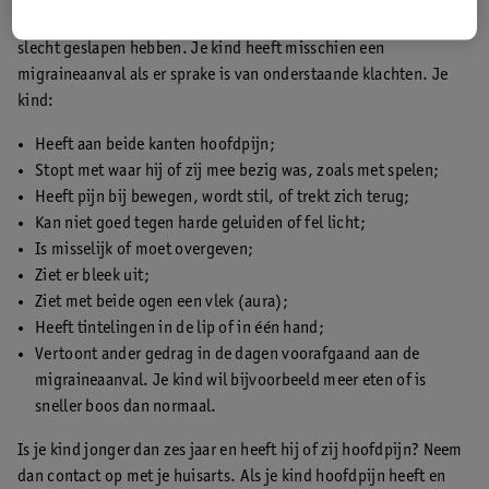
bijvoorbeeld omdat ze er aanleg voor hebben. Of omdat ze
slecht geslapen hebben. Je kind heeft misschien een
migraineaanval als er sprake is van onderstaande klachten. Je
kind:
Heeft aan beide kanten hoofdpijn;
Stopt met waar hij of zij mee bezig was, zoals met spelen;
Heeft pijn bij bewegen, wordt stil, of trekt zich terug;
Kan niet goed tegen harde geluiden of fel licht;
Is misselijk of moet overgeven;
Ziet er bleek uit;
Ziet met beide ogen een vlek (aura);
Heeft tintelingen in de lip of in één hand;
Vertoont ander gedrag in de dagen voorafgaand aan de
migraineaanval. Je kind wil bijvoorbeeld meer eten of is
sneller boos dan normaal.
Is je kind jonger dan zes jaar en heeft hij of zij hoofdpijn? Neem
dan contact op met je huisarts. Als je kind hoofdpijn heeft en