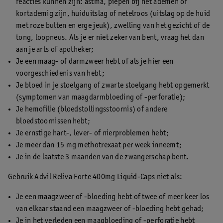
reacties kunnen zijn: astma, piepen bij het ademen of
kortademig zijn, huiduitslag of netelroos (uitslag op de huid
met roze bulten en erge jeuk), zwelling van het gezicht of de
tong, loopneus. Als je er niet zeker van bent, vraag het dan
aan je arts of apotheker;
Je een maag- of darmzweer hebt of als je hier een
voorgeschiedenis van hebt;
Je bloed in je stoelgang of zwarte stoelgang hebt opgemerkt
(symptomen van maagdarmbloeding of -perforatie);
Je hemofilie (bloedstollingsstoornis) of andere
bloedstoornissen hebt;
Je ernstige hart-, lever- of nierproblemen hebt;
Je meer dan 15 mg methotrexaat per week inneemt;
Je in de laatste 3 maanden van de zwangerschap bent.
Gebruik Advil Reliva Forte 400mg Liquid-Caps niet als:
Je een maagzweer of -bloeding hebt of twee of meer keer los
van elkaar staand een maagzweer of -bloeding hebt gehad;
Je in het verleden een maagbloeding of -perforatie hebt