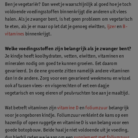
Ben je vegetariër? Dan weet je waarschijnlijk al goed hoe je toch
voldoende voedingsstoffen binnenkrijgt die anderen uit vlees
halen. Als je zwanger bent, is het geen probleem om vegetarisch
te eten, als je er maar op let dat je genoeg eiwitten,
ijzer
en
B-
vitamines
binnenkrijgt.
Welke voedingsstoffen zijn belangrijk als je zwanger bent?
Je kindje heeft koolhydraten, vetten, eiwitten, vitaminen en
mineralen nodig om goed te kunnen groeien. Eet daarom
gevarieerd. In de ene groente zitten namelijk andere vitaminen
dan in de andere. Zorg voor een gevarieerd weekmenu en wissel
ook af tussen vlees- en visgerechten of eet een dagje
vegetarisch en voeg eieren of peulvruchten toe aan je maaltijd.
Wat betreft vitaminen zijn
vitamine D
en
foliumzuur
belangrijk
voor je ongeboren kindje. Foliumzuur verkleint de kans op een
hazenlip of open ruggetje en vitamine D is van belang voor een
goede botopbouw. Beide haal je niet voldoende uit je voeding,
dus hierbij raden we je aan om een
supplement met foliumzuur