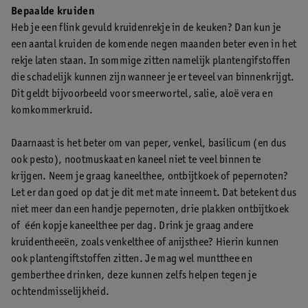
Bepaalde kruiden
Heb je een flink gevuld kruidenrekje in de keuken? Dan kun je
een aantal kruiden de komende negen maanden beter even in het
rekje laten staan. In sommige zitten namelijk plantengifstoffen
die schadelijk kunnen zijn wanneer je er teveel van binnenkrijgt.
Dit geldt bijvoorbeeld voor smeerwortel, salie, aloë vera en
komkommerkruid.
Daarnaast is het beter om van peper, venkel, basilicum (en dus
ook pesto), nootmuskaat en kaneel niet te veel binnen te
krijgen. Neem je graag kaneelthee, ontbijtkoek of pepernoten?
Let er dan goed op dat je dit met mate inneemt. Dat betekent dus
niet meer dan een handje pepernoten, drie plakken ontbijtkoek
of één kopje kaneelthee per dag. Drink je graag andere
kruidentheeën, zoals venkelthee of anijsthee? Hierin kunnen
ook plantengiftstoffen zitten. Je mag wel muntthee en
gemberthee drinken, deze kunnen zelfs helpen tegen je
ochtendmisselijkheid.