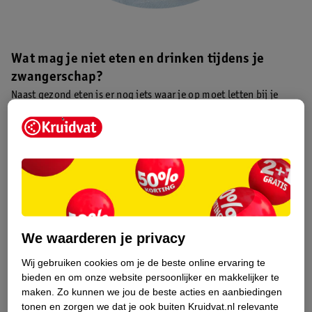
Wat mag je niet eten en drinken tijdens je
zwangerschap?
Naast gezond eten is er nog iets waar je op moet letten bij je
voeding als je zwanger bent. Er zijn namelijk voedingsmiddelen
die niet goed zijn voor je kindje. Als je in verwachting bent, is
het daarom beter om dit eten en drinken te laten staan:
Rauw vlees
Rauwe en gerookte vis
Rauwe melk en zachte kaas
Rauwe of zachtgekookte eieren
We waarderen je privacy
Alcohol
Koffie en andere cafeïnehoudende dranken
Wij gebruiken cookies om je de beste online ervaring te
Bepaalde kruiden
bieden en om onze website persoonlijker en makkelijker te
maken.
Zo kunnen we jou de beste acties en aanbiedingen
tonen en zorgen we dat je ook buiten Kruidvat.nl relevante