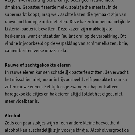
Als je in verwachting bent, kun je beter geen rauwe melk
drinken. Gepasteuriseerde melk, zoals je die meestal in de
supermarkt koopt, mag wel. Zachte kazen die gemaakt zijn van
rauwe melk mag je ook niet eten. Deze kazen kunnen namelijk de
Listeria-bacterie bevatten. Deze kazen zijn makkelijk te
herkennen, want er staat dan ‘au lait cru’ op de verpakking. Dit
vind je bijvoorbeeld op de verpakking van schimmelkazen, brie,
camembert en verse mozzarella.
Rauwe of zachtgekookte eieren
In rauwe eieren kunnen schadelijk bacteriën zitten. Je verwacht
het misschien niet, maar in bijvoorbeeld zelfgemaakte tiramisu
zitten rauwe eieren. Eet tijdens je zwangerschap ook alleen
hardgekookte eitjes en bak eieren altijd totdat het eigeel niet
meer vloeibaar is.
Alcohol
Zelfs een paar slokjes wijn of een andere kleine hoeveelheid
alcohol kan al schadelijk zijn voor je kindje. Alcohol vergroot de