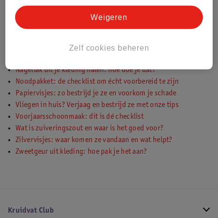
Foundation uit je kleding verwijderen doe je zo
Weigeren
Haarverf uit je kleding verwijderen doe je zo
Lippenstift uit kleding verwijderen doe je zo
Make-up uit je kleding halen: hoe doe je dat?
Zelf cookies beheren
Mascara uit je kleding halen: hoe doe je dat?
Nagellak uit je kleding halen: hoe doe je dat?
Noodpakket: de checklist om écht voorbereid te zijn
Papiervisjes: zo bestrijd je ze en voorkom je schade
Vliegen in huis? Verjaag en bestrijd ze met onze tips
Voorjaarsschoonmaak: dit is dé checklist
Wat is zuiveringszout en waar is het goed voor?
Zilvervisjes: waar komen ze vandaan en wat helpt?
Zweetgeur uit kleding: hoe pak je het aan?
Kruidvat Club