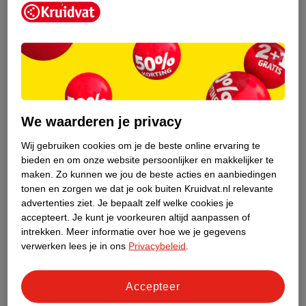
Op deze pagina kom je alles te weten over fruitvliegjes.
Want wat zijn het eigenlijk voor beestjes? Waar zijn ze goed
voor en belangrijker nog: hoe kom je er vanaf?
Fruitvliegjes: zo kom je er snel en gemakkelijk
vanaf
Make-up uit je kleding halen: hoe doe je
We waarderen je privacy
dat?
Wij gebruiken cookies om je de beste online ervaring te
Hoe haal je make-up goed uit je kleding? En welke middelen
bieden en om onze website persoonlijker en makkelijker te
kan je gebruiken? Op deze pagina laten we je zien welke
maken.
Zo kunnen we jou de beste acties en aanbiedingen
producten voor elke soort make-upvlek effectief zijn en hoe
tonen en zorgen we dat je ook buiten Kruidvat.nl relevante
Make-up uit je kleding halen: hoe doe je dat?
advertenties ziet.
Je bepaalt zelf welke cookies je
je de producten gebruikt.
accepteert.
Je kunt je voorkeuren altijd aanpassen of
intrekken.
Meer informatie over hoe we je gegevens
Lees onze andere adviezen over het
verwerken lees je in ons
Privacybeleid
.
huishouden:
Accepteer
Baking soda: wat kun je ermee?
Fruitvliegjes: zo kom je er snel en gemakkelijk vanaf