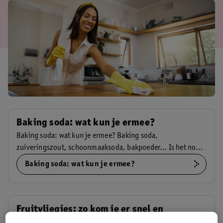
Baking soda: wat kun je ermee?
Baking soda: wat kun je ermee? Baking soda,
zuiveringszout, schoonmaaksoda, bakpoeder… Is het nou
allemaal hetzelfde? En waar gebruik je het voor? Lees onze
Baking soda: wat kun je ermee?
tips!
Fruitvliegjes: zo kom je er snel en
gemakkelijk vanaf