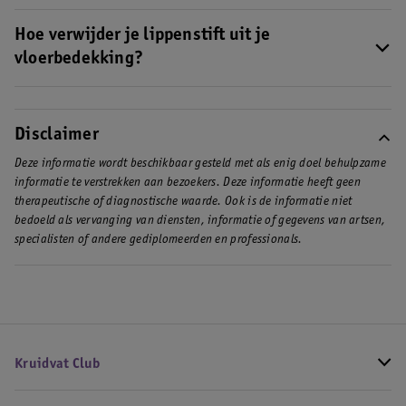
Je verwijdert een lippenstiftvlek door deze te behandelen met
een vlekkenverwijderaar en daarna het kledingstuk te wassen in
Hoe verwijder je lippenstift uit je
de wasmachine. Hoe je deze precies gebruikt lees je op
deze
vloerbedekking?
pagina over het verwijderen van lippenstift
.
Een lippenstiftvlek op de vloerbedekking verwijder je met een
speciale tapijtreiniger, zoals de
Kruidvat Clean Tapijt- en
Bekledingreiniger
.
Disclaimer
Deze informatie wordt beschikbaar gesteld met als enig doel behulpzame
informatie te verstrekken aan bezoekers. Deze informatie heeft geen
therapeutische of diagnostische waarde. Ook is de informatie niet
bedoeld als vervanging van diensten, informatie of gegevens van artsen,
specialisten of andere gediplomeerden en professionals.
Kruidvat Club