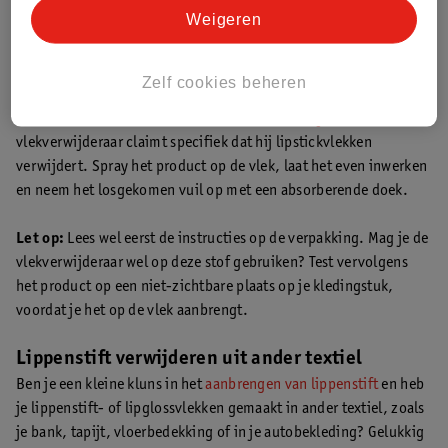
Weigeren
Vlekkenverwijderaar met direct resultaat
Daarnaast zijn er vlekverwijderaars die de vlek direct
Zelf cookies beheren
verwijderen, zonder dat je het kledingstuk hoeft te wassen in de
wasmachine, zoals de
HG Extra Sterk Vlekverwijderaar
. Deze
vlekverwijderaar claimt specifiek dat hij lipstickvlekken
verwijdert. Spray het product op de vlek, laat het even inwerken
en neem het losgekomen vuil op met een absorberende doek.
Let op:
Lees wel eerst de instructies op de verpakking. Mag je de
vlekverwijderaar wel op deze stof gebruiken? Test vervolgens
het product op een niet-zichtbare plaats op je kledingstuk,
voordat je het op de vlek aanbrengt.
Lippenstift verwijderen uit ander textiel
Ben je een kleine kluns in het
aanbrengen van lippenstift
en heb
je lippenstift- of lipglossvlekken gemaakt in ander textiel, zoals
je bank, tapijt, vloerbedekking of in je autobekleding? Gelukkig