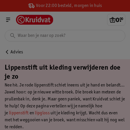
Voor 22:00 besteld, morgen in huis
0
.
00
Advies
Lippenstift uit kleding verwijderen doe
je zo
Nee hè. Je rode lippenstift schiet ineens uit je hand en belandt…
Jawel hoor: op je nieuwe witte broek. Die broek kan meteen de
prullenbak in, denk je. Maar geen paniek, want Kruidvat schiet je
te hulp! Op deze pagina vertellen wij je namelijk hoe
je
lippenstift
en
lipgloss
uit je kleding krijgt. Wacht dus even
met het weggooien van je broek, want misschien valt hij nog wel
te redden.