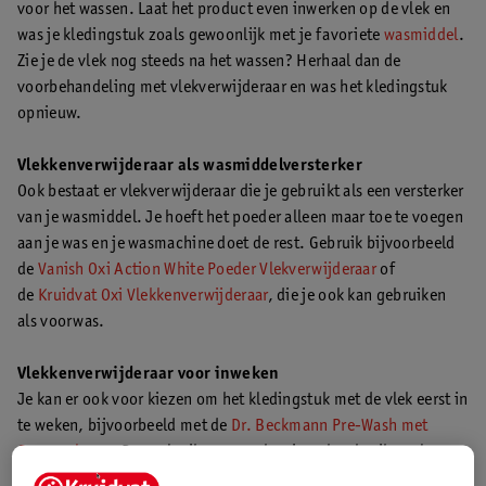
voor het wassen. Laat het product even inwerken op de vlek en
was je kledingstuk zoals gewoonlijk met je favoriete
wasmiddel
.
Zie je de vlek nog steeds na het wassen? Herhaal dan de
voorbehandeling met vlekverwijderaar en was het kledingstuk
opnieuw.
Vlekkenverwijderaar als wasmiddelversterker
Ook bestaat er vlekverwijderaar die je gebruikt als een versterker
van je wasmiddel. Je hoeft het poeder alleen maar toe te voegen
aan je was en je wasmachine doet de rest. Gebruik bijvoorbeeld
de
Vanish Oxi Action White Poeder Vlekverwijderaar
of
de
Kruidvat Oxi Vlekkenverwijderaar
, die je ook kan gebruiken
als voorwas.
Vlekkenverwijderaar voor inweken
Je kan er ook voor kiezen om het kledingstuk met de vlek eerst in
te weken, bijvoorbeeld met de
Dr. Beckmann Pre-Wash met
Ossengalzeep.
Deze vloeibare zeep kan je ook gebruiken als
voorbehandeling en als waskrachtversterking. Los de vloeistof