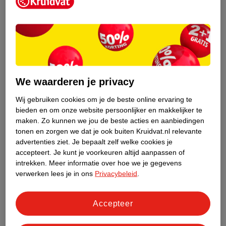
op in het water en laat het kledingstuk twee tot vier uur inweken.
Vervolgens was je het kledingstuk in de wasmachine op de
maximaal toegestane temperatuur volgens de wasvoorschriften.
We waarderen je privacy
Wij gebruiken cookies om je de beste online ervaring te
bieden en om onze website persoonlijker en makkelijker te
maken.
Zo kunnen we jou de beste acties en aanbiedingen
tonen en zorgen we dat je ook buiten Kruidvat.nl relevante
advertenties ziet.
Je bepaalt zelf welke cookies je
accepteert.
Je kunt je voorkeuren altijd aanpassen of
intrekken.
Meer informatie over hoe we je gegevens
verwerken lees je in ons
Privacybeleid
.
Accepteer