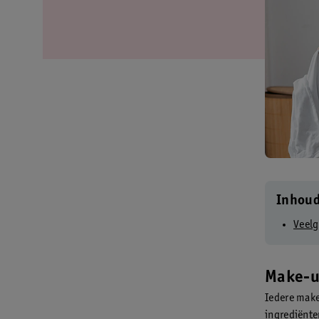
Inhou
Veelg
Make-up
Iedere make
ingrediënte