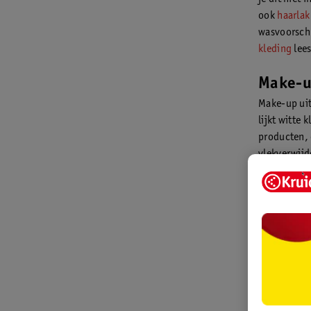
ook
haarlak
wasvoorschr
kleding
lees
Make-up
Make-up uit
lijkt witte
producten, 
vlekverwijd
Vlekverwijd
gebruiken a
gebruiken. 
water en ee
volgens het
was, zoals 
langer wit.
Make-up