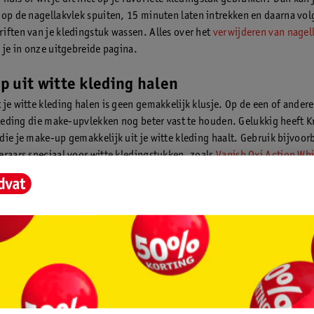
op de nagellakvlek spuiten, 15 minuten laten intrekken en daarna vol
iften van je kledingstuk wassen. Alles over het
verwijderen van nagell
 je in onze uitgebreide pagina.
 uit witte kleding halen
 je witte kleding halen is geen gemakkelijk klusje. Op de een of ander
 kleding die make-upvlekken nog beter vast te houden. Gelukkig heeft K
die je make-up gemakkelijk uit je witte kleding haalt. Gebruik bijvoor
eraars speciaal voor witte kledingstukken, zoals
Vanish Oxi Action Wh
eraar
of
Kruidvat Oxi White Vlekkenverwijderaar
. Je kunt beide vlekve
ls versterker van je wasmiddel, direct op de vlek plaatsen of als voorw
Bij voorwas plaats je het kledingstuk met de make-upvlek in een bak 
n beetje vlekverwijderaar. Na een paar uur weken, was je het witte kle
 wasvoorschrift. Gebruik hiervoor ook voor een wasmiddel speciaal vo
de
Robijn Stralend Wit Vloeibaar Wasmiddel
. Hierdoor blijft je witte k
 uit je jas