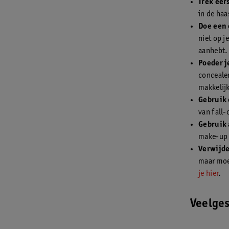
Trek eer
in de haa
Doe een 
niet op j
aanhebt.
Poeder j
concealer
makkelijk
Gebruik 
van fall-
Gebruik 
make-up b
Verwijde
maar moet
je hier
.
Veelges