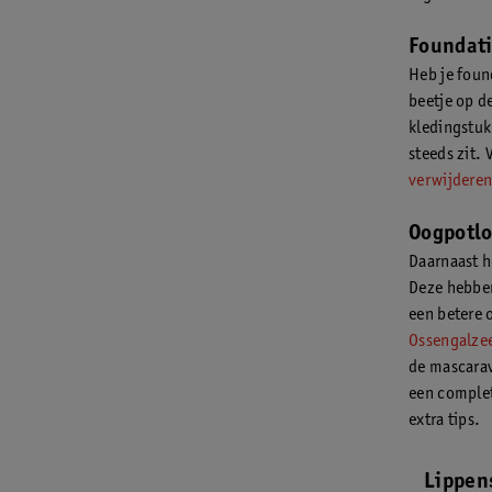
Foundat
Heb je foun
beetje op d
kledingstuk
steeds zit.
verwijderen
Oogpotlo
Daarnaast h
Deze hebben
een betere 
Ossengalze
de mascarav
een complet
extra tips.
Lippens