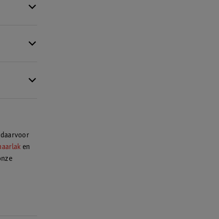
duct en
t je dus
 dan in onze
gstukken.
or een
it Vloeibaar
an je jas.
voorschrift
matie om
 daarvoor
haarlak
en
onze