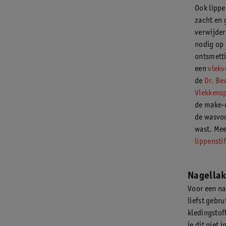
Ook lippe
zacht en 
verwijder
nodig op 
ontsmett
een
vlekv
de
Dr. B
Vlekkens
de make-
de wasvoo
wast. Mee
lippenstif
Nagella
Voor een na
liefst gebr
kledingstof
je dit niet 