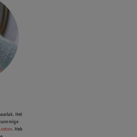
haarlak. Het
or sommige
Aceton
. Heb
je