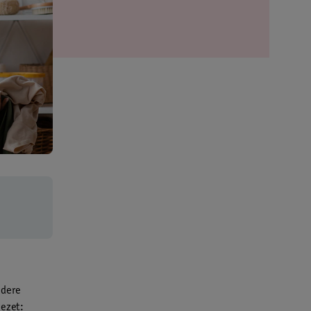
ndere
gezet: