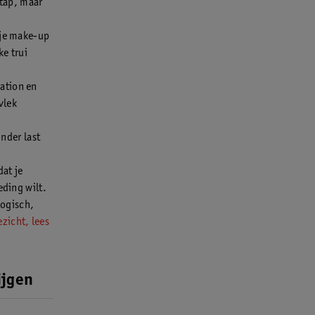
stap, maar
l je make-up
ke trui
dation en
vlek
inder last
dat je
eding wilt.
logisch,
zicht, lees
ijgen