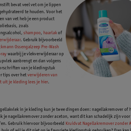
nstift bevat veel vet om je lippen
gehydrateerd te houden. Voor het
en van vet heb je een product
oliebasis, zoals
ingsalcohol,
shampoo
,
haarlak
of
erwijderaar
. Gebruik bijvoorbeeld
eckmann Ossengalzeep Pre-Wash
pray
waarbij je vlekverwijderaar op
upvlek aanbrengt en dan volgens
rschriften van je kledingstuk
r tips over het
verwijderen van
t uit je kleding lees je hier
.
k
gellakvlek in je kleding kun je twee dingen doen: nagellakremover of 
uik je nagellakremover zonder aceton, want dit kan schadelijk zijn vo
fen. Gebruik hiervoor bijvoorbeeld
Kruidvat Nagellakremover zonder 
in huis of wil je dit niet op je favoriete kledingstuk gebruiken? Dan kan 