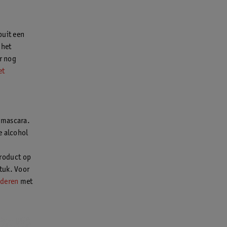
puit een
 het
er nog
et
 mascara.
e alcohol
product op
tuk. Voor
jderen
met