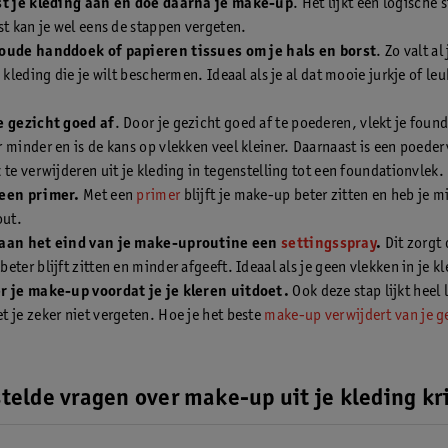
st je kleding aan en doe daarna je make-up
. Het lijkt een logische 
st kan je wel eens de stappen vergeten.
oude handdoek of papieren tissues om je hals en borst
. Zo valt a
e kleding die je wilt beschermen. Ideaal als je al dat mooie jurkje of leu
e gezicht goed af
. Door je gezicht goed af te poederen, vlekt je foun
 minder en is de kans op vlekken veel kleiner. Daarnaast is een poeder
 te verwijderen uit je kleding in tegenstelling tot een foundationvlek.
een primer.
Met een
primer
blijft je make-up beter zitten en heb je m
out.
aan het eind van je make-uproutine een
settingsspray
.
Dit zorgt 
eter blijft zitten en minder afgeeft. Ideaal als je geen vlekken in je kl
r je make-up voordat je je kleren uitdoet.
Ook deze stap lijkt heel 
 je zeker niet vergeten. Hoe je het beste
make-up verwijdert van je ge
telde vragen over make-up uit je kleding kr