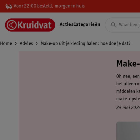
Voor 22:00 besteld, morgen in huis
Acties
Categorieën
Home
Advies
Make-up uit je kleding halen: hoe doe je dat?
Make-u
Oh nee, een 
het alleen 
middelen ka
make-upvlek
24 mei 202