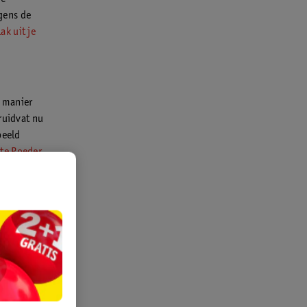
gens de
ak uit je
e manier
ruidvat nu
beeld
ite Poeder
rwijderaars
as
met lauw
dingstuk
or de witte
leding nog