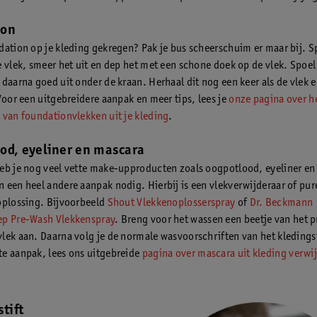
ion
dation op je kleding gekregen? Pak je bus scheerschuim er maar bij. S
e vlek, smeer het uit en dep het met een schone doek op de vlek. Spoel
 daarna goed uit onder de kraan. Herhaal dit nog een keer als de vlek 
 Voor een uitgebreidere aanpak en meer tips, lees je
onze pagina over h
 van foundationvlekken uit je kleding
.
od, eyeliner en mascara
eb je nog veel vette make-upproducten zoals oogpotlood, eyeliner en
 een heel andere aanpak nodig. Hierbij is een vlekverwijderaar of pur
oplossing. Bijvoorbeeld
Shout Vlekkenoplosserspray
of
Dr. Beckmann
ep Pre-Wash Vlekkenspray
. Breng voor het wassen een beetje van het 
lek aan. Daarna volg je de normale wasvoorschriften van het kledings
e aanpak, lees ons uitgebreide
pagina over mascara uit kleding verwi
tift