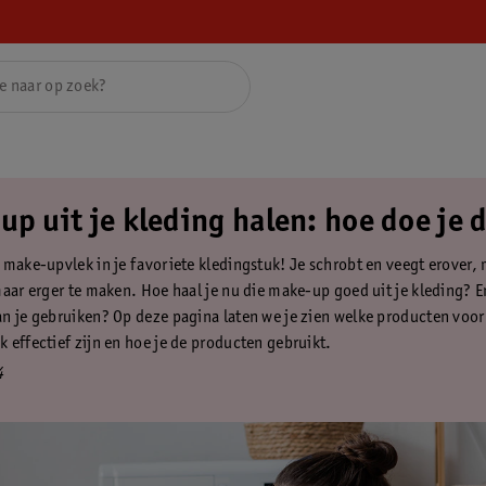
p uit je kleding halen: hoe doe je 
make-upvlek in je favoriete kledingstuk! Je schrobt en veegt erover, m
maar erger te maken. Hoe haal je nu die make-up goed uit je kleding? 
n je gebruiken? Op deze pagina laten we je zien welke producten voor
 effectief zijn en hoe je de producten gebruikt.
4