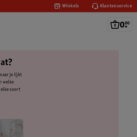
Winkels
Klantenservice
0
.
00
dat?
aar je lijkt
En welke
 elke soort