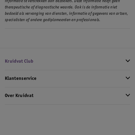
informatie te verstrekken aan bezoekers. Deze informatie heeft geen
• Leg je kleding een nacht in de vriezer
therapeutische of diagnostische waarde. Ook is de informatie niet
• Stoom je kleding
bedoeld als vervanging van diensten, informatie of gegevens van artsen,
Lees hier meer over onze tips om zweetgeur uit kleding te
specialisten of andere gediplomeerden en professionals.
krijgen
.
Kruidvat Club
Klantenservice
Over Kruidvat