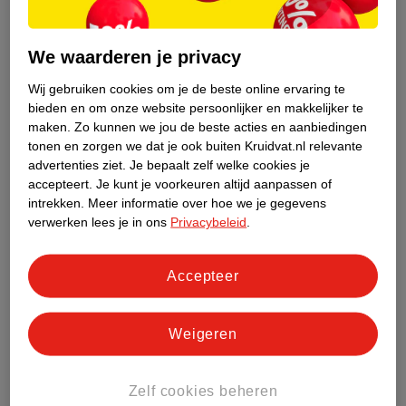
te veel wasverzachter. De geur is heerlijk, maar je was wordt er
niet schoner van. Wasverzachter kan in je kleding achterblijven
We waarderen je privacy
en de bacteriën verantwoordelijk voor zweetgeur blijven hierin
zitten. Een beetje wasverzachter is prima, maar je kan het beste
Wij gebruiken cookies om je de beste online ervaring te
een scheutje azijn toevoegen.
bieden en om onze website persoonlijker en makkelijker te
maken.
Zo kunnen we jou de beste acties en aanbiedingen
tonen en zorgen we dat je ook buiten Kruidvat.nl relevante
Zweetgeur uit je kleding krijgen zonder te
advertenties ziet.
Je bepaalt zelf welke cookies je
wassen
accepteert.
Je kunt je voorkeuren altijd aanpassen of
Heb je geen tijd of mogelijkheid om te wassen? Ook dan zijn er
intrekken.
Meer informatie over hoe we je gegevens
verschillende dingen die je kan doen om zweetgeur uit je kleding
verwerken lees je in ons
Privacybeleid
.
te verwijderen:
Accepteer
Leg je kledingstuk in de vriezer. Het klinkt gek, maar het helpt
echt. Doe je kleding in een plastic zak en leg het een nacht in
de vriezer.
Weigeren
Hete stoom kan ook helpen dit klusje te klaren. Zorg ervoor
dat de stinkende plekken vochtig zijn en gebruik een
stoomstrijkijzer. Zorg dat je extra goed stoomt op de
Zelf cookies beheren