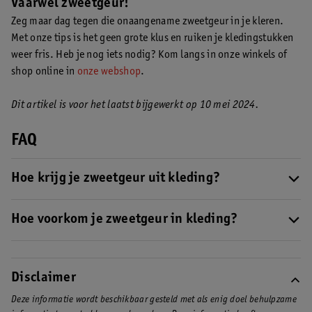
Vaarwel zweetgeur!
Zeg maar dag tegen die onaangename zweetgeur in je kleren.
Met onze tips is het geen grote klus en ruiken je kledingstukken
weer fris. Heb je nog iets nodig? Kom langs in onze winkels of
shop online in
onze webshop
.
Dit artikel is voor het laatst bijgewerkt op 10 mei 2024.
FAQ
Hoe krijg je zweetgeur uit kleding?
Er zijn verschillende dingen die je kan doen als je die vervelende
zweetgeur niet meer uit je kleding krijgt:
Hoe voorkom je zweetgeur in kleding?
• Week je kleding in azijn
Helemaal voorkomen dat je gaat zweten is lastig. Als je veel
• Leg je kleding een half uur in soda en water
zweet, gebruik dan een
anti-transpirant
of
deodorant
, draag
• Gebruik minder wasverzachter
elke dag schone kleren en was je oksels grondig.
Disclaimer
Als je geen zin of mogelijkheid hebt om te wassen, dan kan je
Deze informatie wordt beschikbaar gesteld met als enig doel behulpzame
het volgende doen: