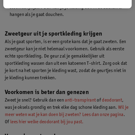
stinkende vlekken en weg is de geur. Heb je geen
stoomstrijkijzer? Dan kan je je kleding ook in de badkamer
hangen als je gaat douchen.
Zweetgeur uit je sportkleding krijgen
Als je gaat sporten, is er een grote kans dat je gaat zweten. Een
zweetgeur kan je niet helemaal voorkomen. Gebruik als eerste
echte sportkleding. De geur zal je gemakkelijker uit
sportkleding wassen dan uit een katoenen T-shirt. Zorg ook dat
je kort na het sporten je kleding wast, zodat de geurtjes niet in
je kleding kunnen trekken.
Voorkomen is beter dan genezen
Zweet je snel? Gebruik dan een
anti-transpirant
of
deodorant
,
was je oksels grondig en trek elke dag schone kleding aan.
Wil je
meer weten wat je kan doen bij zweten? Lees dan onze pagina
.
Of
lees hier welke deodorant bij jou past.