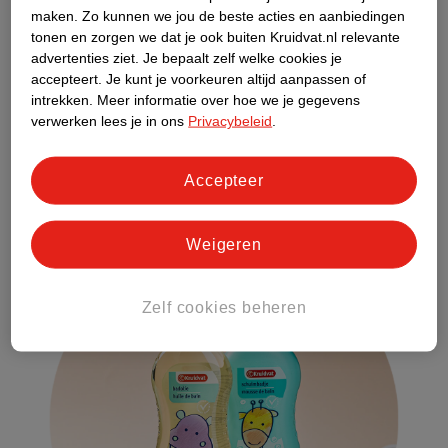
klaar:
maken.
Zo kunnen we jou de beste acties en aanbiedingen
tonen en zorgen we dat je ook buiten Kruidvat.nl relevante
Badje of de tummy tub gevuld met warm water (37 graden)
advertenties ziet.
Je bepaalt zelf welke cookies je
Badthermometer
accepteert.
Je kunt je voorkeuren altijd aanpassen of
Badcape
intrekken.
Meer informatie over hoe we je gegevens
verwerken lees je in ons
Privacybeleid
.
Wasgel
of badolie voor baby’s
Huidverzorgingsproducten
1 of 2
hydrofiele doeken
om je baby mee af te drogen
Accepteer
Schone luier en
billendoekjes
Schone kleertjes of de pyjama
Weigeren
Zelf cookies beheren