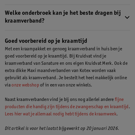
Dat hangt af van je voorkeur. Er zijn
verschillende soorten
kraamverband
Welke onderbroek kan je het beste dragen bij
, zoals biologisch of wasbaar kraamverband. De
meeste vrouwen gaan voor normaal kraamverband.
kraamverband?
Kies voor een elastisch netbroekje of een ruime, katoenen
onderbroek. Hier past het kraamverband goed in en het zit het
Goed voorbereid op je kraamtijd
meest comfortabel.
Met een kraampakket en genoeg kraamverband in huis ben je
goed voorbereid op je kraamtijd. Bij Kruidvat vind je
kraamverband van Sanature en ons eigen Kruidvat Merk. Ook de
extra dikke Maxi maandverbanden van Kotex worden vaak
gebruikt als kraamverband. Je bestelt het heel makkelijk online
via
onze webshop
of in een van onze winkels.
Naast kraamverbanden vind je bij ons nog allerlei andere
fijne
producten die handig zijn tijdens de zwangerschap en kraamtijd
.
Lees hier wat je allemaal nodig hebt tijdens de kraamweek
.
Dit artikel is voor het laatst bijgewerkt op 20 januari 2026.