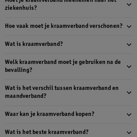
Moet je kraamverband meenemen naar het
ziekenhuis?
De meeste ziekenhuizen hebben kraamverband voor je
klaarliggen, maar neem voor de zekerheid een pak mee in je
Hoe vaak moet je kraamverband verschonen?
vluchttas
.
Verschoon kraamverband elke keer als je naar het toilet gaat of
eerder bij doorlekken.
Wat is kraamverband?
Kraamverband
is een extra dik en lang maandverband speciaal
voor na de bevalling.
Welk kraamverband moet je gebruiken na de
bevalling?
Begin met inlegverband als dit in je kraampakket zit. Stap
daarna over op kraamverband.
Wat is het verschil tussen kraamverband en
maandverband?
Kraamverband is dikker, langer, breder en absorbeert veel meer
bloed dan maandverband.
Waar kan je kraamverband kopen?
Je koopt kraamverband bij de drogist, apotheek of online.
Wat is het beste kraamverband?