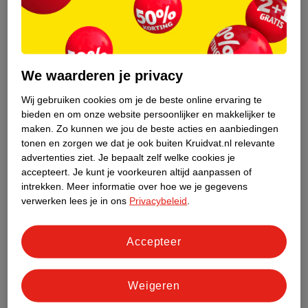
afhankelijk van hoeveel bloed je verliest.
Tip:
het is handig om een extra pak kraamverband in huis te
hebben, zodat je niet zonder komt te zitten. Sla ook alvast wat
We waarderen je privacy
maandverband
en
inlegkruisjes
in voor de periode dat je minder
bloedt, maar nog wel bescherming nodig hebt.
Wij gebruiken cookies om je de beste online ervaring te
bieden en om onze website persoonlijker en makkelijker te
maken.
Zo kunnen we jou de beste acties en aanbiedingen
Hoe vaak moet je kraamverband verschonen?
tonen en zorgen we dat je ook buiten Kruidvat.nl relevante
Het is belangrijk om je kraamverband regelmatig te verschonen.
advertenties ziet.
Je bepaalt zelf welke cookies je
Dit is niet alleen fris voor jezelf, maar voorkomt ook doorlekken
accepteert.
Je kunt je voorkeuren altijd aanpassen of
en een mogelijke infectie. Verschoon het verband dus elke keer
intrekken.
Meer informatie over hoe we je gegevens
als je naar het toilet gaat. Of eerder, als je voelt dat je gaat
verwerken lees je in ons
Privacybeleid
.
doorlekken.
Accepteer
Soorten kraamverband
Hier vind je de verschillende soorten kraamverband:
Weigeren
Normaal kraamverband:
is extra dik en absorberend, ideaal