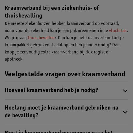
Kraamverband bij een ziekenhuis- of
thuisbevalling
De meeste ziekenhuizen hebben kraamverband op voorraad,
maar voor de zekerheid kan je een pak meenemen in je
vluchttas
.
Wil je graag
thuis bevallen
? Dan kan je het kraamverband uit je
kraampakket gebruiken. Is dat op en heb je meer nodig? Dan
koop je eenvoudig extra kraamverband bij de drogist of
apotheek.
Veelgestelde vragen over kraamverband
Hoeveel kraamverband heb je nodig?
Meestal zijn twee tot drie pakken genoeg voor de eerste week.
Het is slim om alvast een extra pak in huis te hebben, zodat je
Hoelang moet je kraamverband gebruiken na
niet ineens zonder komt te zitten.
de bevalling?
Gemiddeld gebruik je kraamverband de eerste vijf dagen na je
bevalling, maar dit verschilt per vrouw.