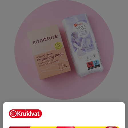
Na de eerste dagen wordt het bloeden meestal een stuk minder.
Dan kun je overstappen op maandverband of inlegkruisjes,