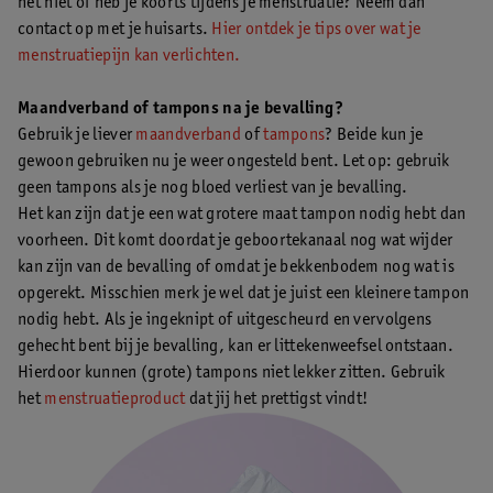
het niet of heb je koorts tijdens je menstruatie? Neem dan
contact op met je huisarts.
Hier ontdek je tips over wat je
menstruatiepijn kan verlichten.
Maandverband of tampons na je bevalling?
Gebruik je liever
maandverband
of
tampons
? Beide kun je
gewoon gebruiken nu je weer ongesteld bent. Let op: gebruik
geen tampons als je nog bloed verliest van je bevalling.
Het kan zijn dat je een wat grotere maat tampon nodig hebt dan
voorheen. Dit komt doordat je geboortekanaal nog wat wijder
kan zijn van de bevalling of omdat je bekkenbodem nog wat is
opgerekt. Misschien merk je wel dat je juist een kleinere tampon
nodig hebt. Als je ingeknipt of uitgescheurd en vervolgens
gehecht bent bij je bevalling, kan er littekenweefsel ontstaan.
Hierdoor kunnen (grote) tampons niet lekker zitten. Gebruik
het
menstruatieproduct
dat jij het prettigst vindt!