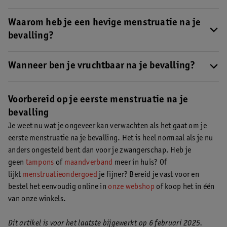
paar maanden kan duren. Het is dus normaal als je een tijdje niet
Dit verschilt per persoon. De ene vrouw verliest meer bloed dan
ongesteld bent na je zwangerschap.
voorheen en de andere juist minder. Dit kan een tijdje
Waarom heb je een hevige menstruatie na je
aanhouden, totdat je cyclus weer is hersteld.
bevalling?
Het kan zijn dat je menstruatie na je bevalling heftiger is dan
daarvoor. Je lichaam heeft tijd nodig om je cyclus weer te
Wanneer ben je vruchtbaar na je bevalling?
herstellen.
Zodra je weer ongesteld bent geworden na je bevalling, ben je
ook weer vruchtbaar en kan je zwanger worden. Ook als je nog
Voorbereid op je eerste menstruatie na je
niet ongesteld bent geworden kan je al wel vruchtbaar zijn. Je
bevalling
eisprong vindt namelijk ongeveer 2 weken voordat je ongesteld
Je weet nu wat je ongeveer kan verwachten als het gaat om je
wordt plaats en rond je eisprong ben je het meest vruchtbaar.
eerste menstruatie na je bevalling. Het is heel normaal als je nu
anders ongesteld bent dan voor je zwangerschap. Heb je
geen
tampons
of
maandverband
meer in huis? Of
lijkt
menstruatieondergoed
je fijner? Bereid je vast voor en
bestel het eenvoudig online in
onze webshop
of koop het in één
van onze winkels.
Dit artikel is voor het laatste bijgewerkt op 6 februari 2025.