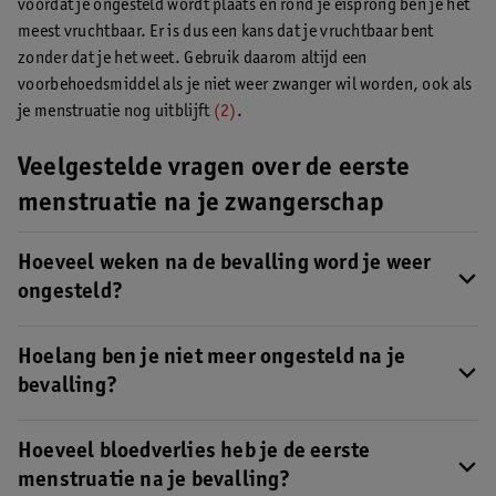
voordat je ongesteld wordt plaats en rond je eisprong ben je het
meest vruchtbaar. Er is dus een kans dat je vruchtbaar bent
zonder dat je het weet. Gebruik daarom altijd een
voorbehoedsmiddel als je niet weer zwanger wil worden, ook als
je menstruatie nog uitblijft
(2)
.
Veelgestelde vragen over de eerste
menstruatie na je zwangerschap
Hoeveel weken na de bevalling word je weer
ongesteld?
Wanneer je weer ongesteld wordt na je bevalling
hangt er vooral
vanaf of je borstvoeding* geeft.
Hoelang ben je niet meer ongesteld na je
bevalling?
Dit verschilt per persoon en heeft ook te maken met of je
borstvoeding* geeft. De ene vrouw is een paar weken na de
Hoeveel bloedverlies heb je de eerste
bevalling alweer ongesteld, terwijl het bij iemand anders een
menstruatie na je bevalling?