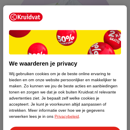
We waarderen je privacy
Wij gebruiken cookies om je de beste online ervaring te
bieden en om onze website persoonlijker en makkelijker te
maken.
Zo kunnen we jou de beste acties en aanbiedingen
tonen en zorgen we dat je ook buiten Kruidvat.nl relevante
advertenties ziet.
Je bepaalt zelf welke cookies je
Weer ongesteld = ook weer vruchtbaar
accepteert.
Je kunt je voorkeuren altijd aanpassen of
Als je weer ongesteld bent geworden, kan je ook weer zwanger
intrekken.
Meer informatie over hoe we je gegevens
worden. Je hebt dan namelijk al een eisprong gehad en bent dus
verwerken lees je in ons
Privacybeleid
.
weer vruchtbaar. Het is slim om een voorbehoedsmiddel te
gebruiken als je niet weer zwanger wil worden.
Lees hier meer