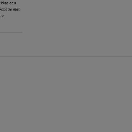
rekken aan
ormatie niet
ere