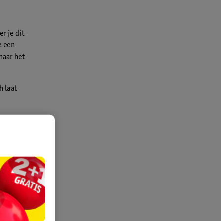
r je dit
e een
naar het
h laat
k alles in
r: