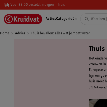
Voor 22:00 besteld, morgen in huis
Acties
Categorieën
Home
Advies
Thuis bevallen: alles wat je moet weten
Thuis 
Het einde v
vrouwen in 
Europese vr
fijn om goed
huis moet h
13 februari