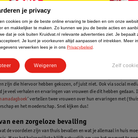
schermers
rderen je privacy
rband
hol Ketonatus
ken cookies om je de beste online ervaring te bieden en om onze websi
ton Wattendeppers
er en makkelijker te maken.
Zo kunnen we jou de beste acties en aanb
terende handgel
e dat je ook buiten Kruidvat.nl relevante advertenties ziet.
Je bepaalt 
handdoeken
accepteert.
Je kunt je voorkeuren altijd aanpassen of intrekken.
Meer in
gegevens verwerken lees je in ons
Privacybeleid
.
es
pteer
Weigeren
Zelf cooki
valling: ervaringen
f je thuis wilt bevallen? Het is altijd goed om rond te vragen in je eig
en zijn die hiervoor hebben gekozen, of juist niet. Ook via social medi
nd je veel verhalen en ervaringen van vrouwen die dit hebben gedaan. 
mamadagboek
’ vertellen twee vrouwen over hun ervaringen met (thui
schap en het moederschap. Snel kijken dus!
van een zorgeloze bevalling
wat de voordelen zijn van thuis bevallen en wat je allemaal in huis mo