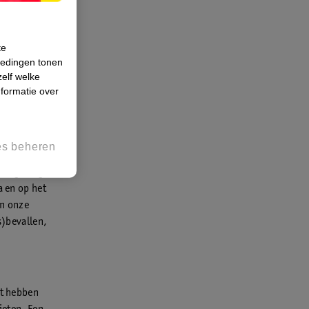
te
iedingen tonen
zelf welke
formatie over
es beheren
en omgeving
a en op het
In onze
s)bevallen,
et hebben