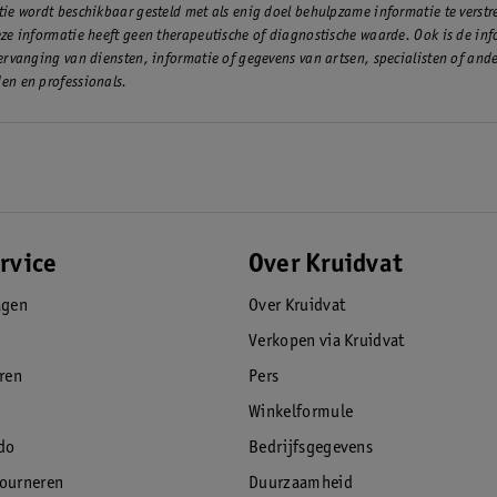
n je kindje wilt hebben.
ie wordt beschikbaar gesteld met als enig doel behulpzame informatie te verst
anddoeken
ze informatie heeft geen therapeutische of diagnostische waarde. Ook is de inf
es
ervanging van diensten, informatie of gegevens van artsen, specialisten of and
en en professionals.
rvice
Over Kruidvat
agen
Over Kruidvat
Verkopen via Kruidvat
eren
Pers
Winkelformule
do
Bedrijfsgegevens
tourneren
Duurzaamheid