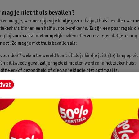
mag je niet thuis bevallen?
ken mag je, wanneer jij en je kindje gezond zijn, thuis bevallen wannee
ziekenhuis binnen een half uur te bereiken is. Er zijn een paar regels di
ing bij voorbaat al niet mogelijk maken of ervoor zorgen dat je alsnog 
moet. Zo mag je niet thuis bevallen als:
 voor de 37 weken ter wereld komt of als je kindje juist (te) lang op zic
In dit tweede geval zal je ingeleid moeten worden in het ziekenhuis.
nditie en/of gezondheid of die van je kindje niet optimaal is.
 in het vruchtwater heeft gepoept.
hartslag of de hartslag van je kindje onregelmatig wordt.
l lang hevige weeën hebt, maar er niks gebeurt.
dheden bij een thuisbevalling
ze
babyuitzetlijst
vast al bekeken, maar om er zeker van te zijn dat je oo
oor je thuisbevalling zetten we hieronder nog een paar extra items nee