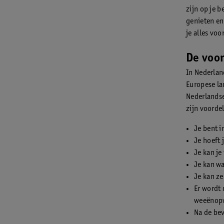
zijn op je 
genieten en
je alles voo
De voor
In Nederlan
Europese la
Nederlandse
zijn voordel
Je bent 
Je hoeft 
Je kan je
Je kan wa
Je kan ze
Er wordt 
weeënop
Na de bev