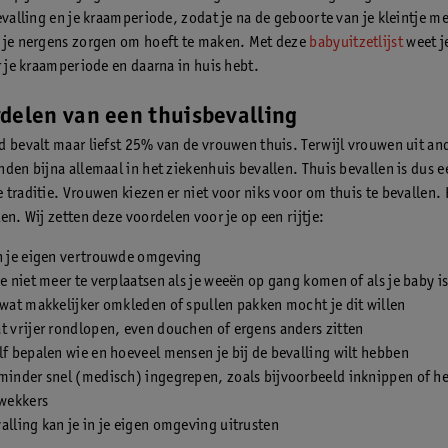
bevalling en je kraamperiode, zodat je na de geboorte van je kleintje m
 je nergens zorgen om hoeft te maken. Met deze
babyuitzetlijst
weet j
r je kraamperiode en daarna in huis hebt.
delen van een thuisbevalling
d bevalt maar liefst 25% van de vrouwen thuis. Terwijl vrouwen uit an
nden bijna allemaal in het ziekenhuis bevallen. Thuis bevallen is dus e
 traditie. Vrouwen kiezen er niet voor niks voor om thuis te bevallen. 
en. Wij zetten deze voordelen voor je op een rijtje:
in je eigen vertrouwde omgeving
je niet meer te verplaatsen als je weeën op gang komen of als je baby i
 wat makkelijker omkleden of spullen pakken mocht je dit willen
t vrijer rondlopen, even douchen of ergens anders zitten
lf bepalen wie en hoeveel mensen je bij de bevalling wilt hebben
minder snel (medisch) ingegrepen, zoals bijvoorbeeld inknippen of h
wekkers
alling kan je in je eigen omgeving uitrusten