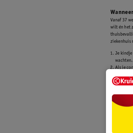
Wanneer 
Vanaf 37 we
wilt én het 
thuisbevall
ziekenhuis 
Je kindje
wachten. 
Als je co
Je kindje
Als jouw 
Je al hee
Benodig
Je hebt on
huis hebt v