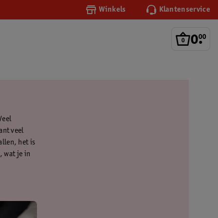
Winkels
Klantenservice
0
.
00
Veel
ant veel
llen, het is
 wat je in