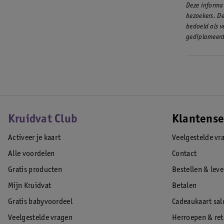
geboorte va
Deze informat
• Schone h
bezoekers. De
•
Washandj
bedoeld als v
gediplomeerd
Kruidvat Club
Klantense
Activeer je kaart
Veelgestelde vr
Alle voordelen
Contact
Gratis producten
Bestellen & lev
Mijn Kruidvat
Betalen
Gratis babyvoordeel
Cadeaukaart sal
Veelgestelde vragen
Herroepen & re