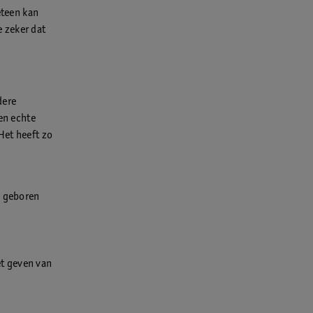
eteen kan
e zeker dat
dere
en echte
Het heeft zo
s geboren
et geven van