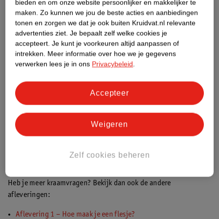
bieden en om onze website persoonlijker en makkelijker te
Zet een flesje water met tuutje op het toilet. Hiermee kun je
maken.
Zo kunnen we jou de beste acties en aanbiedingen
als je naar het toilet moet je eventuele open wonden
tonen en zorgen we dat je ook buiten Kruidvat.nl relevante
schoonspoelen.
advertenties ziet.
Je bepaalt zelf welke cookies je
accepteert.
Je kunt je voorkeuren altijd aanpassen of
Ga je
borstvoeding
geven? Dan is het belangrijk om
intrekken.
Meer informatie over hoe we je gegevens
zoogkompressen in huis te hebben. Tussen de voedingen door
verwerken lees je in ons
Privacybeleid
.
kunnen je borsten namelijk overtollige moedermelk afgeven.
De
zoogcompressen
absorberen de melk en voorkomen
vlekken in je kleding. De
Kruidvat Mama Protection
Accepteer
zoogkompressen
zijn extra zacht, ademend en gevormd naar
je borst, waardoor ze optimaal comfort bieden. Ze hebben een
Weigeren
handige plakstrip waardoor ze prettig zitten. En heel handig,
ze zijn ook verkrijgbaar in het
zwart
.
Zelf cookies beheren
Kruidvat beantwoordt al je kraamvragen
Heb je meer kraamvragen? Bekijk dan ook de andere
afleveringen:
Aflevering 1 – Hoe maak je een flesje?