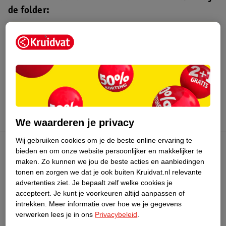
de folder:
Kruidvat folder
Geldig van maandag 3 t/m zondag 16
augustus 2026.
Bekijk folder
We waarderen je privacy
Wij gebruiken cookies om je de beste online ervaring te
bieden en om onze website persoonlijker en makkelijker te
Kruidvat Club
maken.
Zo kunnen we jou de beste acties en aanbiedingen
tonen en zorgen we dat je ook buiten Kruidvat.nl relevante
advertenties ziet.
Je bepaalt zelf welke cookies je
Klantenservice
accepteert.
Je kunt je voorkeuren altijd aanpassen of
intrekken.
Meer informatie over hoe we je gegevens
Over Kruidvat
verwerken lees je in ons
Privacybeleid
.