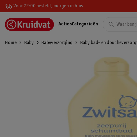
Voor 22:00 besteld, morgen in huis
Acties
Categorieën
Home
Baby
Babyverzorging
Baby bad- en doucheverzorg