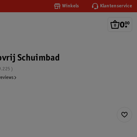
Winkels
Klantenservice
0
.
00
pvrij Schuimbad
9.225
reviews