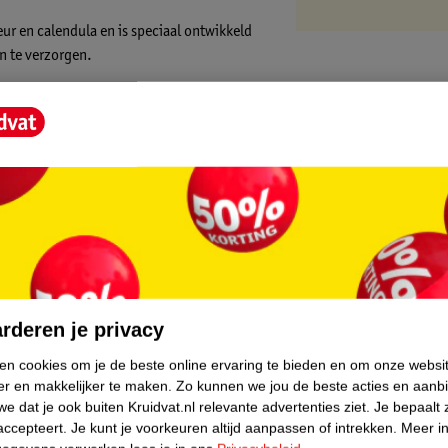
r en calendula en is speciaal ontwikkeld
n te verzorgen.
wat het badderen een stuk aangenamer maakt.
le Zwitsal-producten hebben de milde,
lde wijze
 formule
core.
e babyhuid
rderen je privacy
ken cookies om je de beste online ervaring te bieden en om onze websi
er en makkelijker te maken.
Zo kunnen we jou de beste acties en aanb
en masseer zachtjes over het lichaam. Goed
e dat je ook buiten Kruidvat.nl relevante advertenties ziet.
Je bepaalt 
het lichaam en gezichtje van de
accepteert.
Je kunt je voorkeuren altijd aanpassen of intrekken.
Meer in
ere kindjes zich 'zelluf' al kunnen wassen.