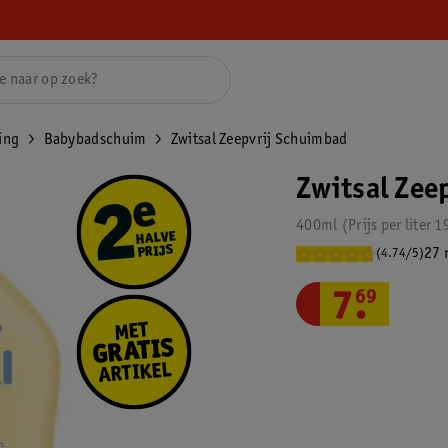
ing
Babybadschuim
Zwitsal Zeepvrij Schuimbad
Zwitsal Zee
400ml
Prijs per
liter
1
27 
(4.74/5)
7
.
69