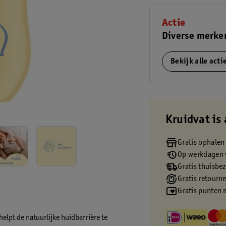
Actie
Diverse merken
Bekijk alle act
Kruidvat is 
Gratis ophalen
Op werkdagen v
Gratis thuisbe
Gratis retourn
Gratis punten 
elpt de natuurlijke huidbarrière te