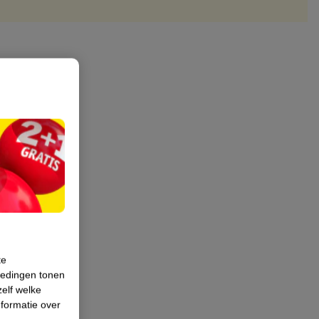
te
iedingen tonen
zelf welke
formatie over