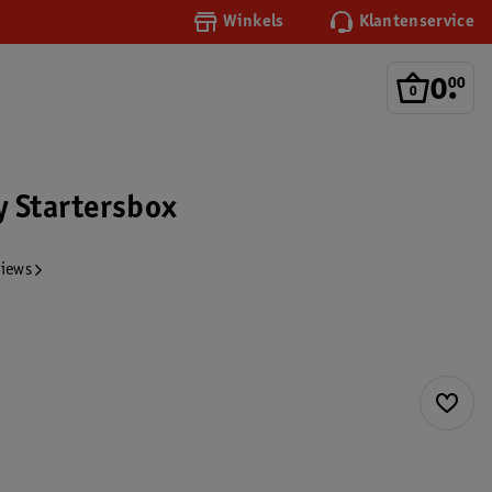
Winkels
Klantenservice
0
.
00
y Startersbox
views