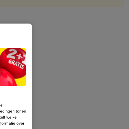
te
iedingen tonen
zelf welke
formatie over