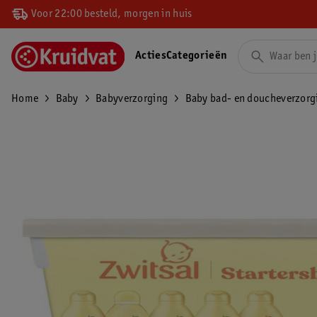
Voor 22:00 besteld, morgen in huis
Acties
Categorieën
Home
Baby
Babyverzorging
Baby bad- en doucheverzorg