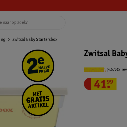
ing
Zwitsal Baby Startersbox
Zwitsal Bab
2 re
(4.5/5)
41
.
99