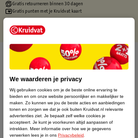
Gratis retourneren binnen 30 dagen
Gratis punten met je Kruidvat kaart
Over dit product
Productinformatie
We waarderen je privacy
Etiketinformatie
Wij gebruiken cookies om je de beste online ervaring te
bieden en om onze website persoonlijker en makkelijker te
Nature Impact Score
maken.
Zo kunnen we jou de beste acties en aanbiedingen
tonen en zorgen we dat je ook buiten Kruidvat.nl relevante
Dit product heeft (nog) geen Nature
advertenties ziet.
Je bepaalt zelf welke cookies je
Impact Score.
accepteert.
Je kunt je voorkeuren altijd aanpassen of
Meer informatie
intrekken.
Meer informatie over hoe we je gegevens
verwerken lees je in ons
Privacybeleid
.