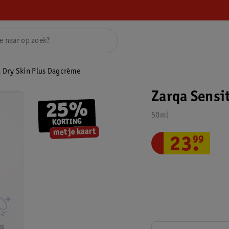
a Dry Skin Plus Dagcrème
Zarqa Sensi
50ml
23
.
99