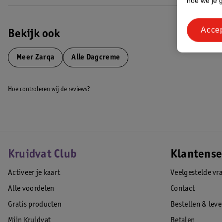
hoe we je 
Acce
Bekijk ook
Meer
Zarqa
Alle Dagcreme
Hoe controleren wij de reviews?
Kruidvat Club
Klantense
Activeer je kaart
Veelgestelde vr
Alle voordelen
Contact
Gratis producten
Bestellen & lev
Mijn Kruidvat
Betalen