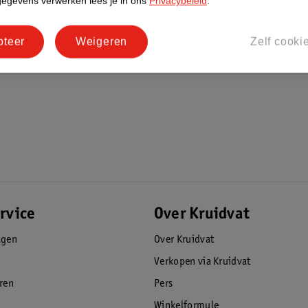
gegevens verwerken lees je in ons
Privacybeleid
.
pteer
Weigeren
Zelf cooki
rvice
Over Kruidvat
agen
Over Kruidvat
Verkopen via Kruidvat
eren
Pers
Winkelformule