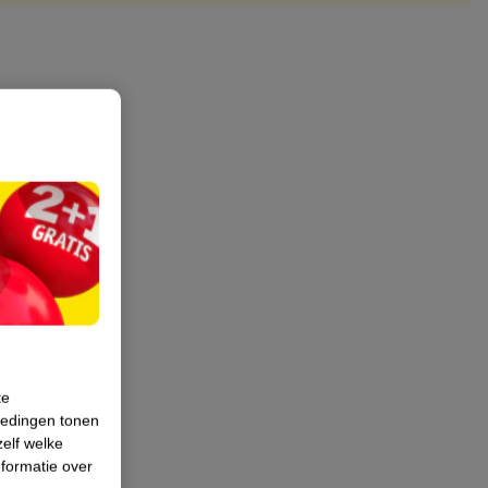
te
iedingen tonen
zelf welke
formatie over