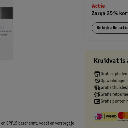
Actie
Zarqa 25% kor
Bekijk alle act
Kruidvat is 
Gratis ophalen
Op werkdagen v
Gratis thuisbe
Gratis retourn
Gratis punten 
 en SPF15 beschermt, voedt en verzorgt je