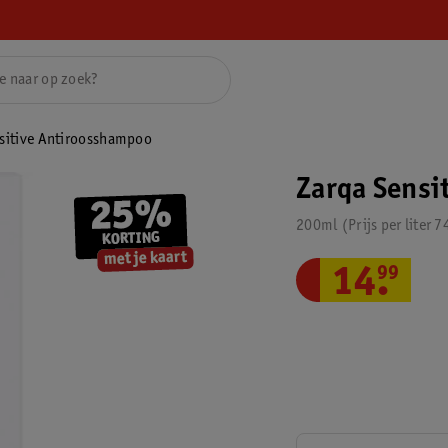
sitive Antiroosshampoo
Zarqa Sensi
200ml
Prijs per
liter
7
14
.
99