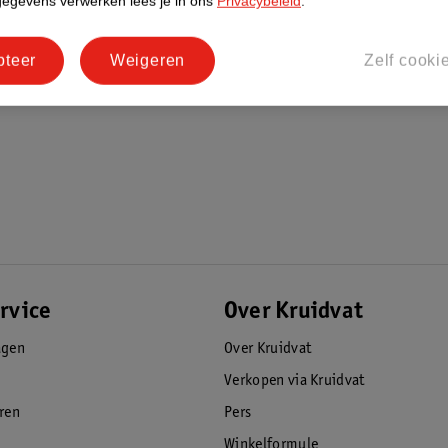
gegevens verwerken lees je in ons
Privacybeleid
.
n. Je haar daarna goed uitspoelen. Zo nodig
taat twee keer per week.
pteer
Weigeren
Zelf cooki
 huid. Zarqa kiest voor 0%: geen parfum,
e kiezen voor minder, minimaliseer je het
rvice
Over Kruidvat
agen
Over Kruidvat
Verkopen via Kruidvat
eren
Pers
Winkelformule