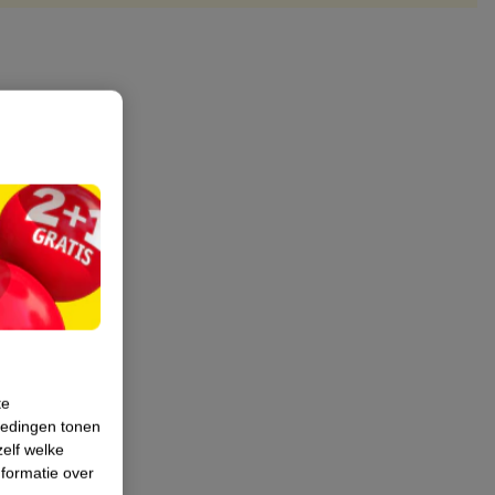
te
iedingen tonen
zelf welke
formatie over