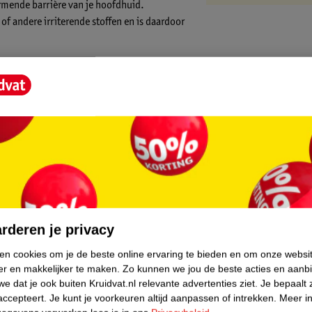
rmende barrière van je hoofdhuid.
 andere irriterende stoffen en is daardoor
t de schilfers die roos veroorzaakt tegen te
 roodheid.
id en zorgen weer voor balans. Daarnaast is
e clean beauty verzorging van Zarqa. De
ergie te minimaliseren.
core.
rderen je privacy
ken cookies om je de beste online ervaring te bieden en om onze websi
er en makkelijker te maken.
Zo kunnen we jou de beste acties en aanb
e dat je ook buiten Kruidvat.nl relevante advertenties ziet.
Je bepaalt 
accepteert.
Je kunt je voorkeuren altijd aanpassen of intrekken.
Meer in