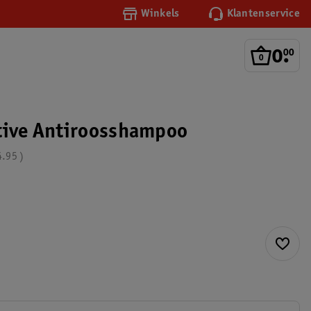
Winkels
Klantenservice
0
.
00
tive Antiroosshampoo
4.95