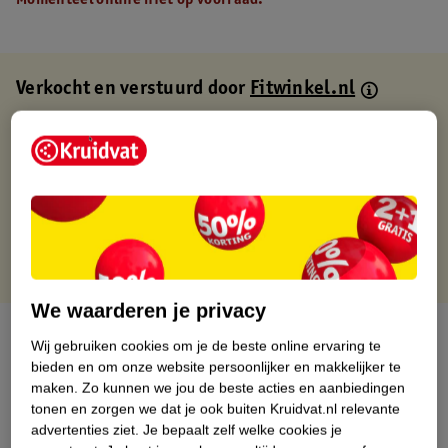
Momenteel online niet op voorraad.
Verkocht en verstuurd door
Fitwinkel.nl
Binnen 1 werkdag verstuurd
Gratis thuisbezorgd
Gratis retourneren via verkooppartner.
Gratis punten met je Kruidvat kaart
We waarderen je privacy
Over dit product
Wij gebruiken cookies om je de beste online ervaring te
bieden en om onze website persoonlijker en makkelijker te
Productinformatie
maken.
Zo kunnen we jou de beste acties en aanbiedingen
tonen en zorgen we dat je ook buiten Kruidvat.nl relevante
advertenties ziet.
Je bepaalt zelf welke cookies je
Nature Impact Score