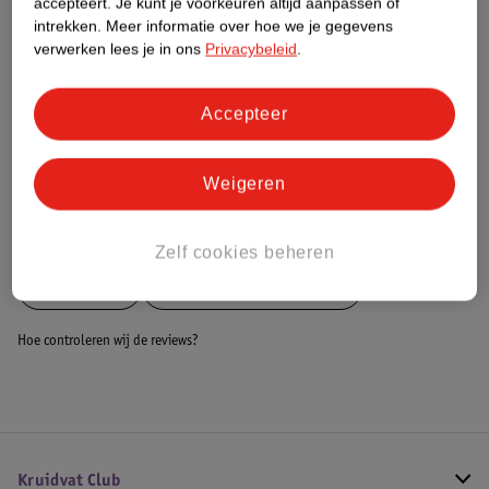
accepteert.
Je kunt je voorkeuren altijd aanpassen of
Dit product heeft (nog) geen Nature
intrekken.
Meer informatie over hoe we je gegevens
Impact Score.
verwerken lees je in ons
Privacybeleid
.
Meer informatie
Accepteer
Bestel & Bezorginformatie
Weigeren
Bekijk ook
Zelf cookies beheren
Meer
Zamst
Alle Braces en bandages
Hoe controleren wij de reviews?
Kruidvat Club