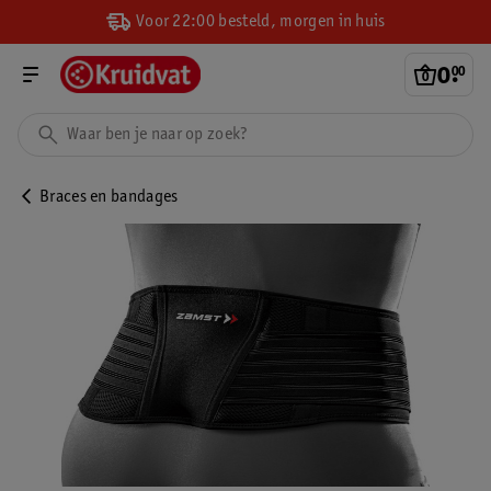
Voor 22:00 besteld, morgen in huis
0
.
00
Braces en bandages