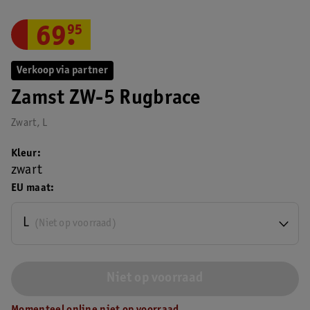
69
.
95
Verkoop via partner
Zamst ZW-5 Rugbrace
Zwart, L
Kleur
zwart
EU maat
L
(Niet op voorraad)
Niet op voorraad