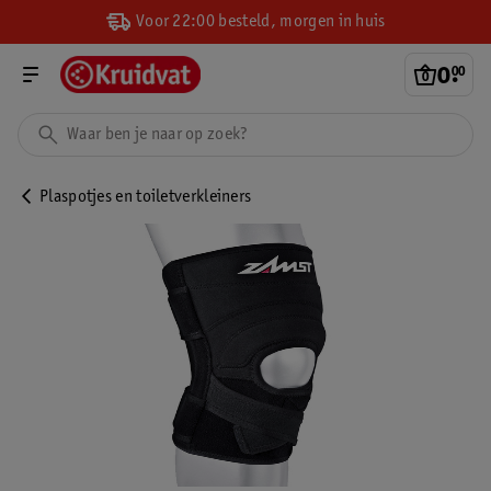
Voor 22:00 besteld, morgen in huis
0
.
00
Plaspotjes en toiletverkleiners