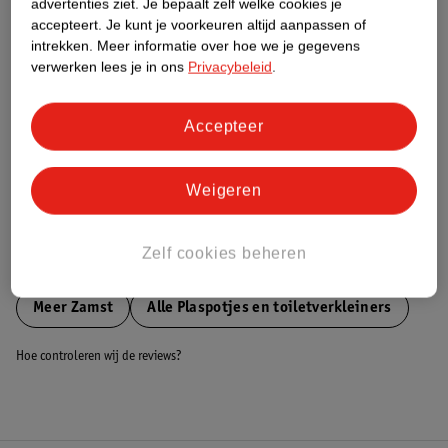
advertenties ziet.
Je bepaalt zelf welke cookies je
accepteert.
Je kunt je voorkeuren altijd aanpassen of
Nature Impact Score
intrekken.
Meer informatie over hoe we je gegevens
Dit product heeft (nog) geen Nature
verwerken lees je in ons
Privacybeleid
.
Impact Score.
Meer informatie
Accepteer
Bestel & Bezorginformatie
Weigeren
Zelf cookies beheren
Bekijk ook
Meer
Zamst
Alle Plaspotjes en toiletverkleiners
Hoe controleren wij de reviews?