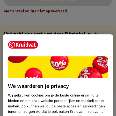
Momenteel online niet op voorraad.
Verkocht en verstuurd door
Fitwinkel.nl
Binnen 1 werkdag verstuurd
Gratis thuisbezorgd
Gratis retourneren via verkooppartner.
Gratis punten met je Kruidvat kaart
We waarderen je privacy
Wij gebruiken cookies om je de beste online ervaring te
Over dit product
bieden en om onze website persoonlijker en makkelijker te
maken.
Zo kunnen we jou de beste acties en aanbiedingen
Productinformatie
tonen en zorgen we dat je ook buiten Kruidvat.nl relevante