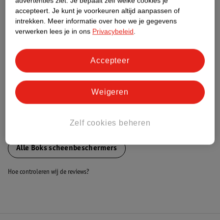
advertenties ziet.
Je bepaalt zelf welke cookies je
accepteert.
Je kunt je voorkeuren altijd aanpassen of
Nature Impact Score
intrekken.
Meer informatie over hoe we je gegevens
Dit product heeft (nog) geen Nature
verwerken lees je in ons
Privacybeleid
.
Impact Score.
Meer informatie
Accepteer
Bestel & Bezorginformatie
Weigeren
Zelf cookies beheren
Bekijk ook
Alle Boks scheenbeschermers
Hoe controleren wij de reviews?