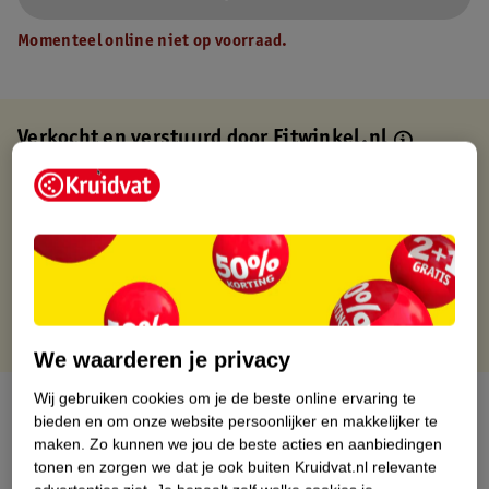
Momenteel online niet op voorraad.
Verkocht en verstuurd door
Fitwinkel.nl
Binnen 1 werkdag verstuurd
Gratis thuisbezorgd
Gratis retourneren via verkooppartner.
Gratis punten met je Kruidvat kaart
We waarderen je privacy
Wij gebruiken cookies om je de beste online ervaring te
Over dit product
bieden en om onze website persoonlijker en makkelijker te
maken.
Zo kunnen we jou de beste acties en aanbiedingen
Productinformatie
tonen en zorgen we dat je ook buiten Kruidvat.nl relevante