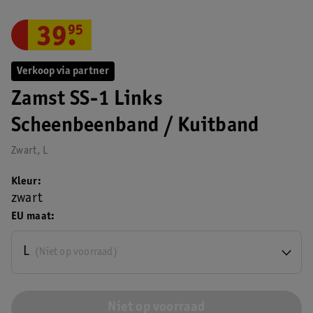
39
.
95
Verkoop via partner
Zamst SS-1 Links
Scheenbeenband / Kuitband
Zwart, L
Kleur
zwart
EU maat
L
(Niet op voorraad)
Niet op voorraad