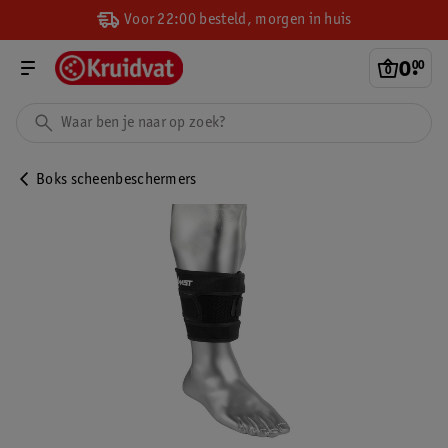
Voor 22:00 besteld, morgen in huis
0
.
00
Boks scheenbeschermers