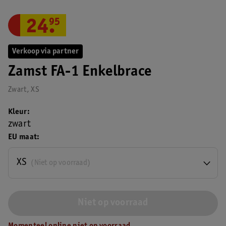
24
.
95
Verkoop via partner
Zamst FA-1 Enkelbrace
Zwart, XS
Kleur
zwart
EU maat
XS
(Niet op voorraad)
Niet op voorraad