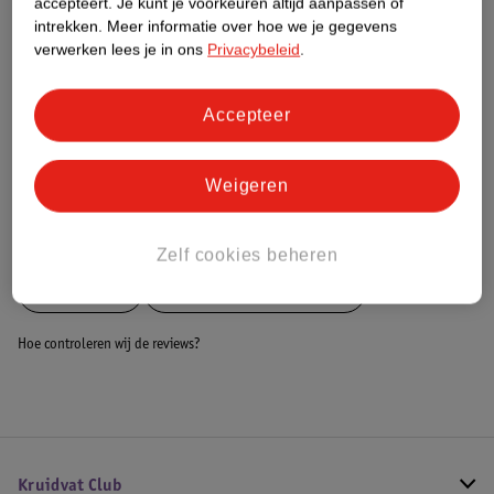
accepteert.
Je kunt je voorkeuren altijd aanpassen of
Dit product heeft (nog) geen Nature
intrekken.
Meer informatie over hoe we je gegevens
Impact Score.
verwerken lees je in ons
Privacybeleid
.
Meer informatie
Accepteer
Bestel & Bezorginformatie
Weigeren
Bekijk ook
Zelf cookies beheren
Meer
Zamst
Alle Braces en bandages
Hoe controleren wij de reviews?
Kruidvat Club