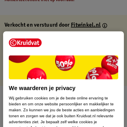
Momenteel online niet op voorraad.
Verkocht en verstuurd door
Fitwinkel.nl
Binnen 1 werkdag verstuurd
Gratis thuisbezorgd
Gratis retourneren via verkooppartner.
Gratis punten met je Kruidvat kaart
We waarderen je privacy
Over dit product
Wij gebruiken cookies om je de beste online ervaring te
bieden en om onze website persoonlijker en makkelijker te
Productinformatie
maken.
Zo kunnen we jou de beste acties en aanbiedingen
tonen en zorgen we dat je ook buiten Kruidvat.nl relevante
advertenties ziet.
Je bepaalt zelf welke cookies je
Nature Impact Score