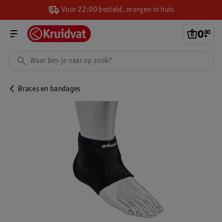
Voor 22:00 besteld, morgen in huis
0
.
00
Braces en bandages