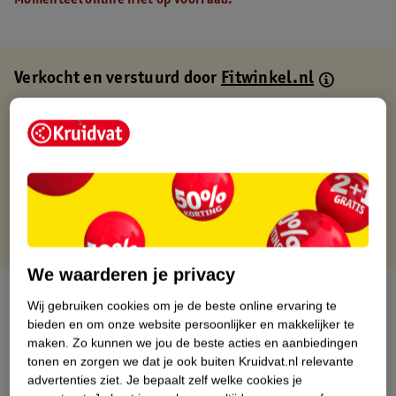
Momenteel online niet op voorraad.
Verkocht en verstuurd door
Fitwinkel.nl
Binnen 1 werkdag verstuurd
Gratis thuisbezorgd
Gratis retourneren via verkooppartner.
Gratis punten met je Kruidvat kaart
We waarderen je privacy
Over dit product
Wij gebruiken cookies om je de beste online ervaring te
bieden en om onze website persoonlijker en makkelijker te
Productinformatie
maken.
Zo kunnen we jou de beste acties en aanbiedingen
tonen en zorgen we dat je ook buiten Kruidvat.nl relevante
advertenties ziet.
Je bepaalt zelf welke cookies je
Nature Impact Score