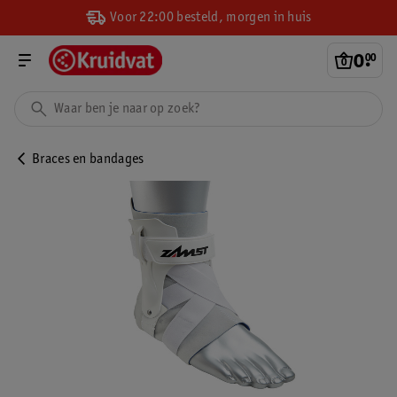
Voor 22:00 besteld, morgen in huis
0
.
00
Braces en bandages