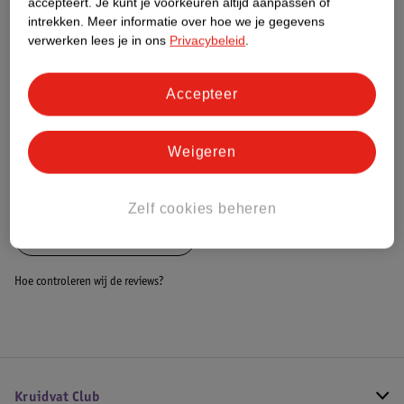
accepteert.
Je kunt je voorkeuren altijd aanpassen of
Dit product heeft (nog) geen Nature
intrekken.
Meer informatie over hoe we je gegevens
Impact Score.
verwerken lees je in ons
Privacybeleid
.
Meer informatie
Accepteer
Bestel & Bezorginformatie
Weigeren
Bekijk ook
Zelf cookies beheren
Alle Braces en bandages
Hoe controleren wij de reviews?
Kruidvat Club