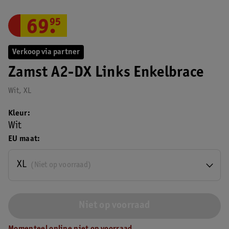
69
.
95
Verkoop via partner
Zamst A2-DX Links Enkelbrace
Wit, XL
Kleur
Wit
EU maat
XL
(Niet op voorraad)
Niet op voorraad