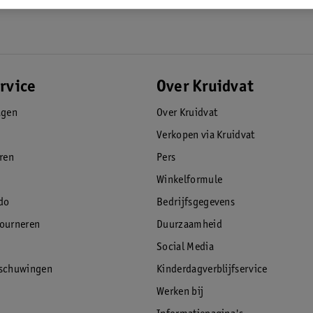
rvice
Over Kruidvat
agen
Over Kruidvat
Verkopen via Kruidvat
eren
Pers
Winkelformule
do
Bedrijfsgegevens
tourneren
Duurzaamheid
Social Media
rschuwingen
Kinderdagverblijfservice
Werken bij