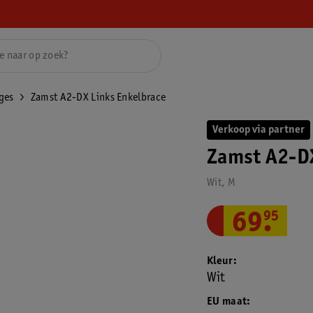
ges
Zamst A2-DX Links Enkelbrace
Verkoop via partner
Zamst A2-DX
Wit, M
69
.
95
Kleur
Wit
EU maat