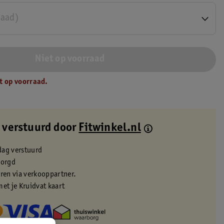
raad)
Niet op voorraad
t op voorraad.
 verstuurd door
Fitwinkel.nl
dag verstuurd
zorgd
eren via verkooppartner.
met je Kruidvat kaart