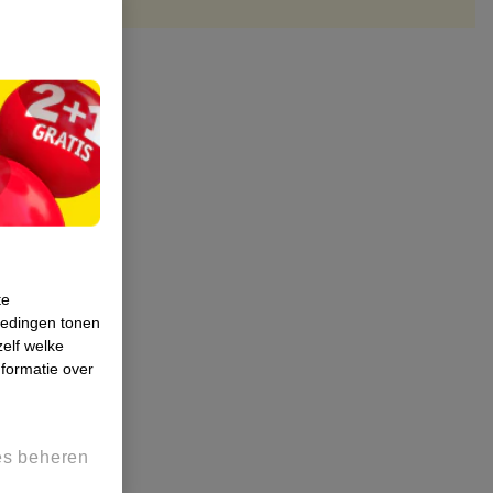
te
iedingen tonen
zelf welke
formatie over
es beheren