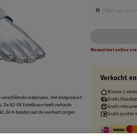
M
(Niet op voor
Momenteel online nie
Verkocht en
Binnen 1 werk
8 verschillende materialen. Het eindproduct:
Gratis thuisbe
. De A2-DX Enkelbrace heeft verharde
Gratis retourn
perkt. De X-banden aan de voorkant zorgen
Gratis punten 