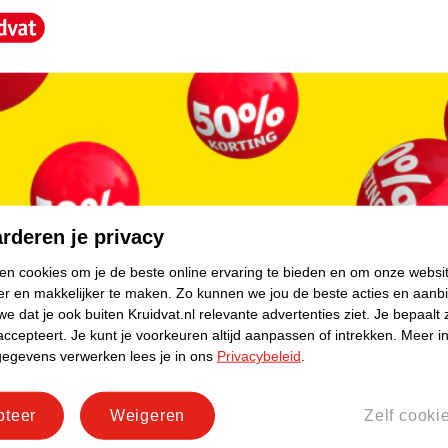
ybal en voetbal
core.
ebreide medische expertise. Het merk legt de
erug in de producten. In de loop van de jaren
cten. Bij de Zamst A2-DX Enkelbrace is
rderen je privacy
ken cookies om je de beste online ervaring te bieden en om onze websi
er en makkelijker te maken.
Zo kunnen we jou de beste acties en aanb
e dat je ook buiten Kruidvat.nl relevante advertenties ziet.
Je bepaalt 
accepteert.
Je kunt je voorkeuren altijd aanpassen of intrekken.
Meer in
gegevens verwerken lees je in ons
Privacybeleid
.
pteer
Weigeren
Zelf cooki