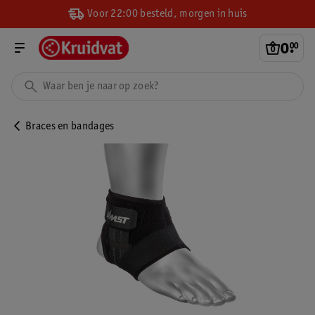
Voor 22:00 besteld, morgen in huis
0
.
00
Braces en bandages