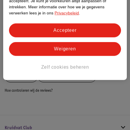
accepteert.
Je kunt je voorkeuren altijd aanpassen of
Dit product heeft (nog) geen Nature
intrekken.
Meer informatie over hoe we je gegevens
Impact Score.
verwerken lees je in ons
Privacybeleid
.
Meer informatie
Accepteer
Bestel & Bezorginformatie
Weigeren
Bekijk ook
Zelf cookies beheren
Meer
Zamst
Alle Braces en bandages
Hoe controleren wij de reviews?
Kruidvat Club