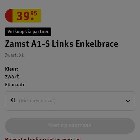
39
.
95
Verkoop via partner
Zamst A1-S Links Enkelbrace
Zwart, XL
Kleur
zwart
EU maat
XL
(Niet op voorraad)
Niet op voorraad