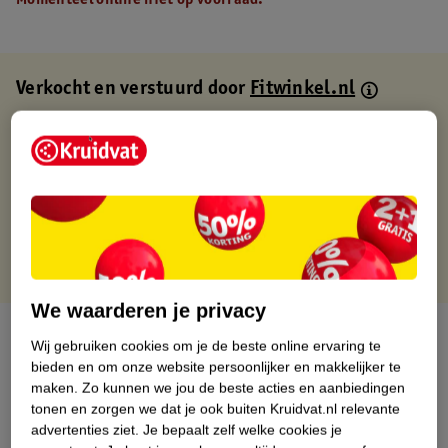
Momenteel online niet op voorraad.
Verkocht en verstuurd door
Fitwinkel.nl
Binnen 1 werkdag verstuurd
Gratis thuisbezorgd
Gratis retourneren via verkooppartner.
Gratis punten met je Kruidvat kaart
We waarderen je privacy
Over dit product
Wij gebruiken cookies om je de beste online ervaring te
bieden en om onze website persoonlijker en makkelijker te
Productinformatie
maken.
Zo kunnen we jou de beste acties en aanbiedingen
tonen en zorgen we dat je ook buiten Kruidvat.nl relevante
advertenties ziet.
Je bepaalt zelf welke cookies je
Nature Impact Score