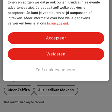
tonen en zorgen we dat je ook buiten Kruidvat.nl relevante
Etiketinformatie
advertenties ziet.
Je bepaalt zelf welke cookies je
accepteert.
Je kunt je voorkeuren altijd aanpassen of
intrekken.
Meer informatie over hoe we je gegevens
Nature Impact Score
verwerken lees je in ons
Privacybeleid
.
Dit product heeft (nog) geen Nature
Impact Score.
Accepteer
Meer informatie
Weigeren
Bestel & Bezorginformatie
Zelf cookies beheren
Bekijk ook
Meer
Zaffiro
Alle Ledikantdekens
Hoe controleren wij de reviews?