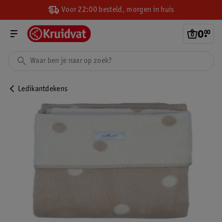
Voor 22:00 besteld, morgen in huis
0
.
00
Ledikantdekens