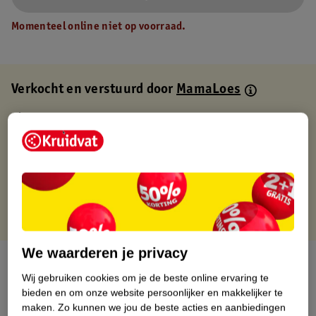
Momenteel online niet op voorraad.
Verkocht en verstuurd door
MamaLoes
Binnen 1 werkdag verstuurd
Gratis thuisbezorgd
Gratis retourneren via verkooppartner.
Gratis punten met je Kruidvat kaart
We waarderen je privacy
Over dit product
Wij gebruiken cookies om je de beste online ervaring te
bieden en om onze website persoonlijker en makkelijker te
Productinformatie
maken.
Zo kunnen we jou de beste acties en aanbiedingen