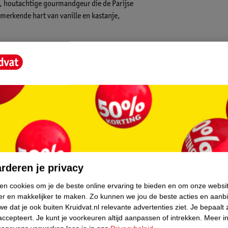
e, houtachtige gourmandgeur die de Parijse
merkende hart van vanille en kastanje,
0 ml).
core.
rderen je privacy
ken cookies om je de beste online ervaring te bieden en om onze websi
er en makkelijker te maken.
Zo kunnen we jou de beste acties en aanb
e dat je ook buiten Kruidvat.nl relevante advertenties ziet.
Je bepaalt 
accepteert.
Je kunt je voorkeuren altijd aanpassen of intrekken.
Meer in