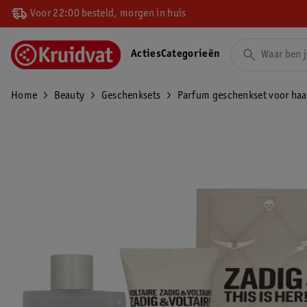
Voor 22:00 besteld, morgen in huis
Acties
Categorieën
Home
Beauty
Geschenksets
Parfum geschenkset voor haa