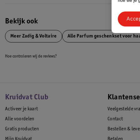
hoe we je 
Acce
Bekijk ook
Meer
Zadig & Voltaire
Alle Parfum geschenkset voor ha
Hoe controleren wij de reviews?
Kruidvat Club
Klantense
Activeer je kaart
Veelgestelde vr
Alle voordelen
Contact
Gratis producten
Bestellen & lev
Mijn Kruidvat
Betalen