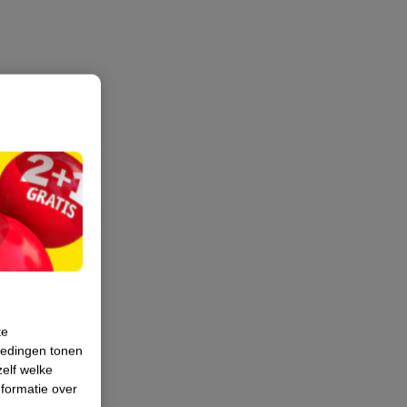
te
iedingen tonen
zelf welke
formatie over