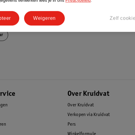
gegevens verwerken lees je in ons
Privacybeleid
.
pteer
Weigeren
Zelf cooki
ar
rvice
Over Kruidvat
agen
Over Kruidvat
Verkopen via Kruidvat
eren
Pers
Winkelformule