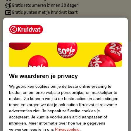
Gratis retourneren binnen 30 dagen
Gratis punten met je Kruidvat kaart
Over dit product
Productinformatie
We waarderen je privacy
Etiketinformatie
Wij gebruiken cookies om je de beste online ervaring te
bieden en om onze website persoonlijker en makkelijker te
Nature Impact Score
maken.
Zo kunnen we jou de beste acties en aanbiedingen
tonen en zorgen we dat je ook buiten Kruidvat.nl relevante
Dit product heeft (nog) geen Nature
advertenties ziet.
Je bepaalt zelf welke cookies je
Impact Score.
accepteert.
Je kunt je voorkeuren altijd aanpassen of
Meer informatie
intrekken.
Meer informatie over hoe we je gegevens
verwerken lees je in ons
Privacybeleid
.