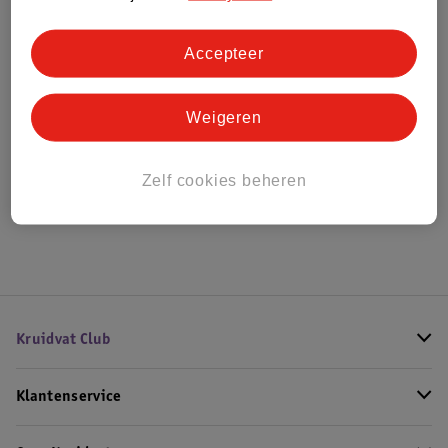
Bestel & Bezorginformatie
Accepteer
Weigeren
Bekijk ook
Meer
Zadig & Voltaire
Alle Damesparfum
Zelf cookies beheren
Hoe controleren wij de reviews?
Kruidvat Club
Klantenservice