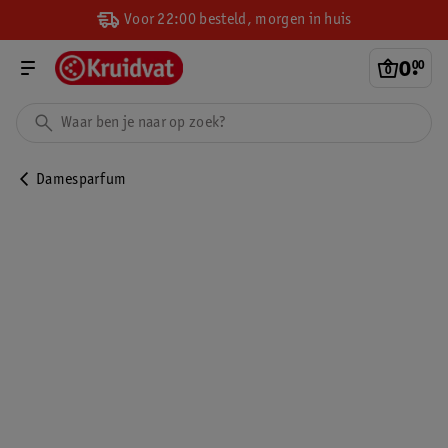
Voor 22:00 besteld, morgen in huis
0
.
00
Damesparfum