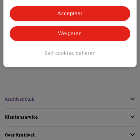
Bestel & Bezorginformatie
Accepteer
Bekijk ook
Weigeren
Meer
Yves Saint Laurent
Alle Damesparfum
Zelf cookies beheren
Hoe controleren wij de reviews?
Kruidvat Club
Klantenservice
Over Kruidvat