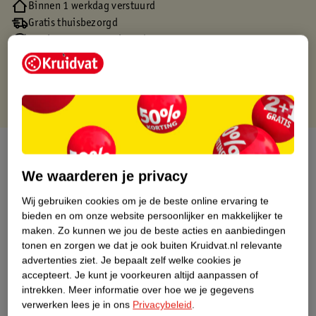
Binnen 1 werkdag verstuurd
Gratis thuisbezorgd
Gratis retourneren via verkooppartner.
Gratis punten met je Kruidvat kaart
Over dit product
We waarderen je privacy
Productinformatie
Wij gebruiken cookies om je de beste online ervaring te
bieden en om onze website persoonlijker en makkelijker te
Nature Impact Score
maken.
Zo kunnen we jou de beste acties en aanbiedingen
tonen en zorgen we dat je ook buiten Kruidvat.nl relevante
Dit product heeft (nog) geen Nature
advertenties ziet.
Je bepaalt zelf welke cookies je
Impact Score.
accepteert.
Je kunt je voorkeuren altijd aanpassen of
Meer informatie
intrekken.
Meer informatie over hoe we je gegevens
verwerken lees je in ons
Privacybeleid
.