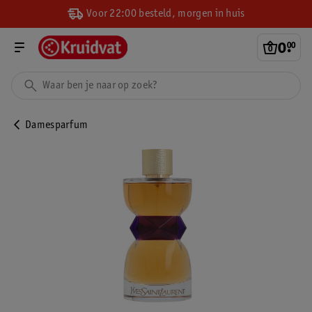
Voor 22:00 besteld, morgen in huis
0
.
00
Damesparfum