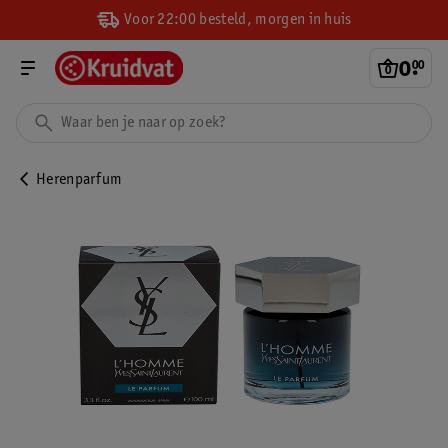
Voor 22:00 besteld, morgen in huis
0
.
00
Herenparfum