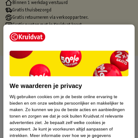
Binnen 1 werkdag verstuurd
Gratis thuisbezorgd
Gratis retourneren via verkooppartner.
Gratis punten met je Kruidvat kaart
Over dit product
Productinformatie
We waarderen je privacy
Wij gebruiken cookies om je de beste online ervaring te
Etiketinformatie
bieden en om onze website persoonlijker en makkelijker te
maken.
Zo kunnen we jou de beste acties en aanbiedingen
Nature Impact Score
tonen en zorgen we dat je ook buiten Kruidvat.nl relevante
advertenties ziet.
Je bepaalt zelf welke cookies je
Dit product heeft (nog) geen Nature
accepteert.
Je kunt je voorkeuren altijd aanpassen of
Impact Score.
intrekken.
Meer informatie over hoe we je gegevens