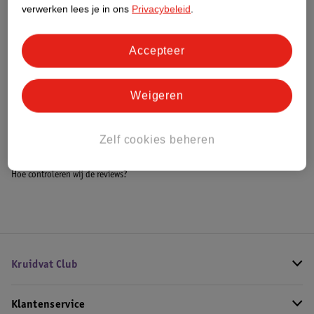
Meer informatie
verwerken lees je in ons
Privacybeleid
.
Accepteer
Bestel & Bezorginformatie
Weigeren
Bekijk ook
Zelf cookies beheren
Meer
Yves Saint Laurent
Alle Herenparfum
Hoe controleren wij de reviews?
Kruidvat Club
Klantenservice