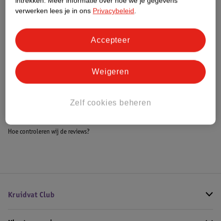
intrekken.
Meer informatie over hoe we je gegevens
Meer informatie
verwerken lees je in ons
Privacybeleid
.
Accepteer
Bestel & Bezorginformatie
Weigeren
Bekijk ook
Zelf cookies beheren
Meer
Yari
Alle Krullenverzorging
Hoe controleren wij de reviews?
Kruidvat Club