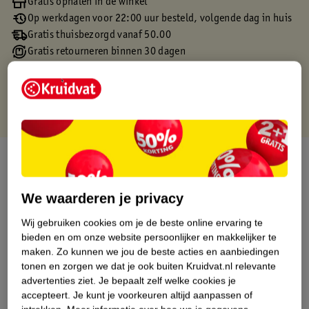
Gratis ophalen in de winkel
Op werkdagen voor 22:00 uur besteld, volgende dag in huis
Gratis thuisbezorgd vanaf 50.00
Gratis retourneren binnen 30 dagen
Gratis punten met je Kruidvat kaart
Over dit product
Productinformatie
We waarderen je privacy
Wij gebruiken cookies om je de beste online ervaring te
Etiketinformatie
bieden en om onze website persoonlijker en makkelijker te
maken.
Zo kunnen we jou de beste acties en aanbiedingen
tonen en zorgen we dat je ook buiten Kruidvat.nl relevante
Nature Impact Score
advertenties ziet.
Je bepaalt zelf welke cookies je
Dit product heeft (nog) geen Nature
accepteert.
Je kunt je voorkeuren altijd aanpassen of
Impact Score.