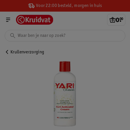
Voor 22:00 besteld, morgen in huis
0
.
00
Krullenverzorging