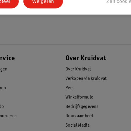
pteer
Weigeren
Zelf cooki
rvice
Over Kruidvat
agen
Over Kruidvat
Verkopen via Kruidvat
eren
Pers
Winkelformule
do
Bedrijfsgegevens
tourneren
Duurzaamheid
Social Media