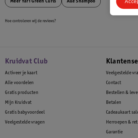
Acce
Meer
Yari Green Curls
Alle Shampoo
Hoe controleren wij de reviews?
Kruidvat Club
Klantense
Activeer je kaart
Veelgestelde vr
Alle voordelen
Contact
Gratis producten
Bestellen & lev
Mijn Kruidvat
Betalen
Gratis babyvoordeel
Cadeaukaart sal
Veelgestelde vragen
Herroepen & re
Garantie