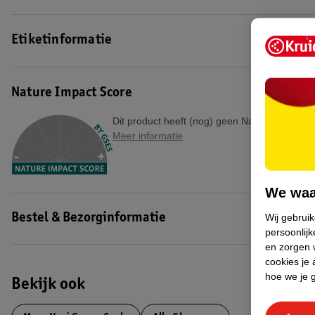
Etiketinformatie
Nature Impact Score
Dit product heeft (nog) geen Nature Impact S
Meer informatie
We waa
Wij gebrui
Bestel & Bezorginformatie
persoonlijk
en zorgen w
cookies je 
hoe we je 
Bekijk ook