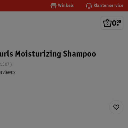
Winkels
Klantenservice
0
.
00
Curls Moisturizing Shampoo
2.507
reviews