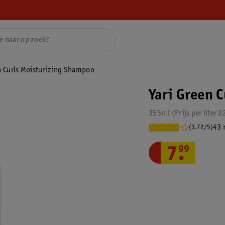
n Curls Moisturizing Shampoo
Yari Green 
355ml
Prijs per
liter
2
43 
(3.72/5)
7
.
99