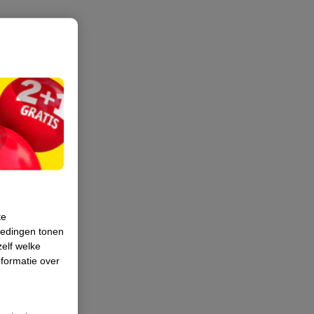
te
iedingen tonen
zelf welke
formatie over