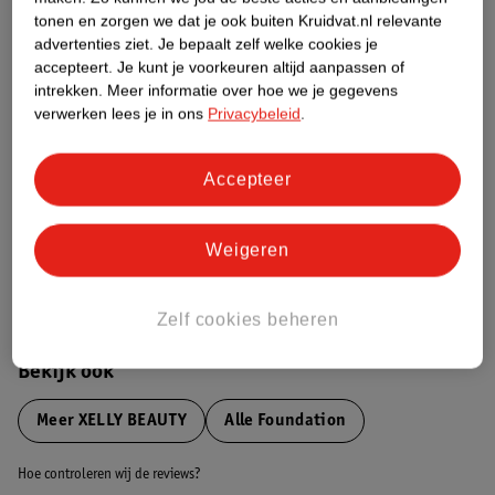
tonen en zorgen we dat je ook buiten Kruidvat.nl relevante
advertenties ziet.
Je bepaalt zelf welke cookies je
Etiketinformatie
accepteert.
Je kunt je voorkeuren altijd aanpassen of
intrekken.
Meer informatie over hoe we je gegevens
verwerken lees je in ons
Privacybeleid
.
Nature Impact Score
Dit product heeft (nog) geen Nature
Impact Score.
Accepteer
Meer informatie
Weigeren
Bestel & Bezorginformatie
Zelf cookies beheren
Bekijk ook
Meer
XELLY BEAUTY
Alle Foundation
Hoe controleren wij de reviews?