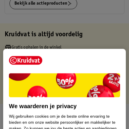
Bekijk alle actieproducten
Kruidvat is altijd voordelig
Gratis ophalen in de winkel
Op werkdagen voor 22:00 uur besteld, volgende dag in huis
Gratis thuisbezorgd vanaf 50.00
Gratis retourneren binnen 30 dagen
Gratis punten met je Kruidvat kaart
We waarderen je privacy
Over dit product
Wij gebruiken cookies om je de beste online ervaring te
bieden en om onze website persoonlijker en makkelijker te
Productinformatie
maken.
Zo kunnen we jou de beste acties en aanbiedingen