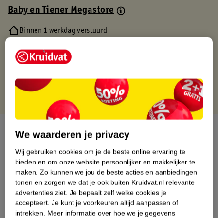
Baby en Tiener Megastore
Binnen 1 werkdag verstuurd
Gratis thuisbezorgd
Gratis retourneren via verkooppartner.
Gratis punten met je Kruidvat kaart
Over dit product
We waarderen je privacy
Productinformatie
Wij gebruiken cookies om je de beste online ervaring te
bieden en om onze website persoonlijker en makkelijker te
maken.
Zo kunnen we jou de beste acties en aanbiedingen
Nature Impact Score
tonen en zorgen we dat je ook buiten Kruidvat.nl relevante
advertenties ziet.
Je bepaalt zelf welke cookies je
Dit product heeft (nog) geen Nature
accepteert.
Je kunt je voorkeuren altijd aanpassen of
Impact Score.
intrekken.
Meer informatie over hoe we je gegevens
Meer informatie