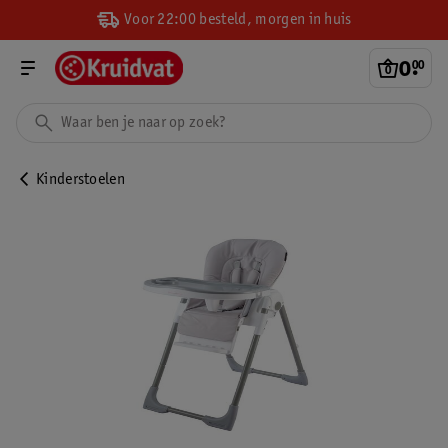
Voor 22:00 besteld, morgen in huis
0
.
00
Kinderstoelen