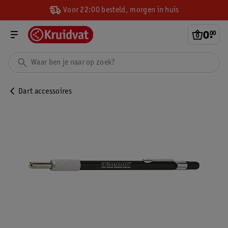
Voor 22:00 besteld, morgen in huis
0
.
00
Dart accessoires