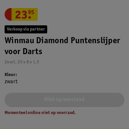
23
.
95
Verkoop via partner
Winmau Diamond Puntenslijper
voor Darts
Zwart, 20 x 8 x 1,5
Kleur
zwart
Niet op voorraad
Momenteel online niet op voorraad.