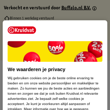
Verkocht en verstuurd door
Buffalo.nl B.V.
Binnen 1 werkdag verstuurd
Gratis thuisbezorgd
Gratis retourneren via verkooppartner.
Gratis punten met je Kruidvat kaart
Over dit product
We waarderen je privacy
Wij gebruiken cookies om je de beste online ervaring te
Productinformatie
bieden en om onze website persoonlijker en makkelijker te
maken.
Zo kunnen we jou de beste acties en aanbiedingen
tonen en zorgen we dat je ook buiten Kruidvat.nl relevante
Nature Impact Score
advertenties ziet.
Je bepaalt zelf welke cookies je
Dit product heeft (nog) geen Nature
accepteert.
Je kunt je voorkeuren altijd aanpassen of
Impact Score.
intrekken.
Meer informatie over hoe we je gegevens