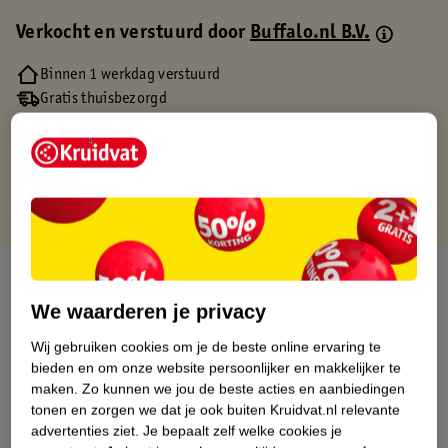
Verkocht en verstuurd door
Buffalo.nl B.V.
Binnen 1 werkdag verstuurd
Gratis thuisbezorgd
Gratis retourneren via verkooppartner.
Gratis punten met je Kruidvat kaart
Over dit product
We waarderen je privacy
Productinformatie
Wij gebruiken cookies om je de beste online ervaring te
bieden en om onze website persoonlijker en makkelijker te
Etiketinformatie
maken.
Zo kunnen we jou de beste acties en aanbiedingen
tonen en zorgen we dat je ook buiten Kruidvat.nl relevante
advertenties ziet.
Je bepaalt zelf welke cookies je
Nature Impact Score