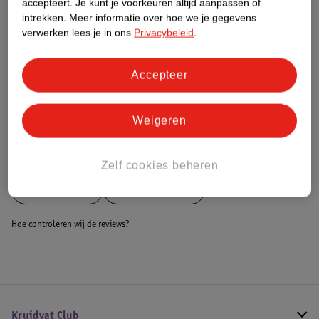
accepteert.
Je kunt je voorkeuren altijd aanpassen of
intrekken.
Meer informatie over hoe we je gegevens
Dit product heeft (nog) geen Nature
verwerken lees je in ons
Privacybeleid
.
Impact Score.
Meer informatie
Accepteer
Bestel & Bezorginformatie
Weigeren
Bekijk ook
Zelf cookies beheren
Meer
Winmau
Alle Dartborden
Hoe controleren wij de reviews?
Kruidvat Club