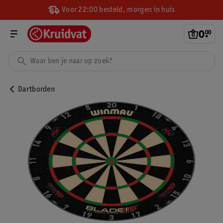
Voor 22:00 besteld, morgen in huis
0
.
00
Dartborden