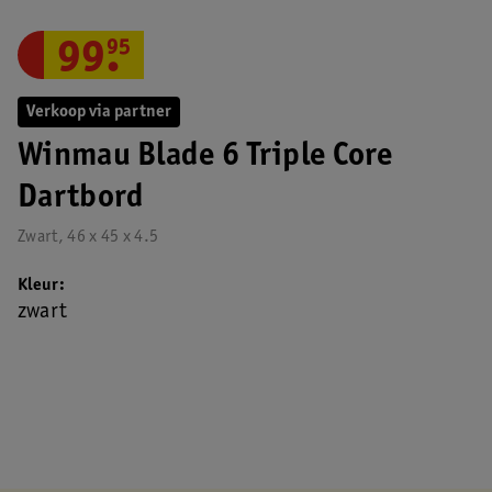
99
.
95
Verkoop via partner
Winmau Blade 6 Triple Core
Dartbord
Zwart, 46 x 45 x 4.5
Kleur
zwart