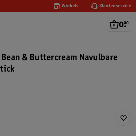
Winkels
Klantenservice
0
.
00
a Bean & Buttercream Navulbare
tick