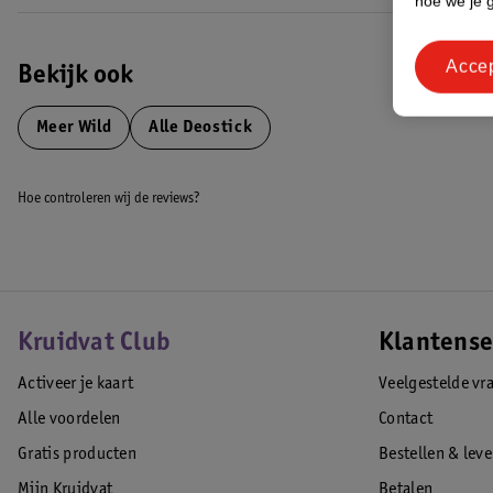
hoe we je 
• Onzichtbare finish
• Dermatologisch getest
Acce
• Helpt geurtjes en transpiratie te voorkomen
Bekijk ook
EAN code:5060968417710
Meer
Wild
Alle Deostick
Hoe controleren wij de reviews?
Kruidvat Club
Klantense
Activeer je kaart
Veelgestelde vr
Alle voordelen
Contact
Gratis producten
Bestellen & lev
Mijn Kruidvat
Betalen