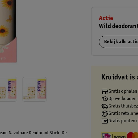
Actie
Wild deodorant
Bekijk alle act
Kruidvat is 
Gratis ophalen
Op werkdagen v
Gratis thuisbe
Gratis retourn
Gratis punten 
ream Navulbare Deodorant Stick. De