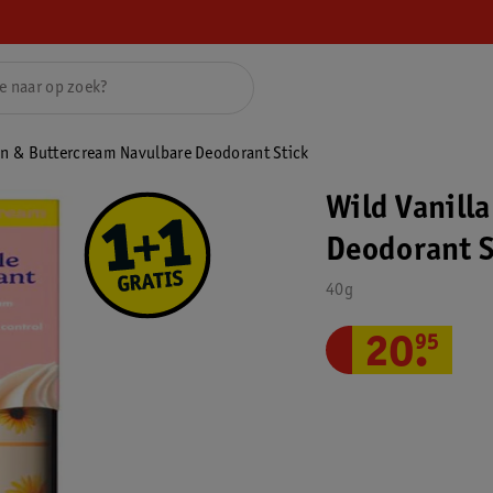
an & Buttercream Navulbare Deodorant Stick
Wild Vanill
Deodorant S
40g
20
.
95