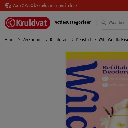
Voor 22:00 besteld, morgen in huis
Acties
Categorieën
Home
Verzorging
Deodorant
Deostick
Wild Vanilla Be