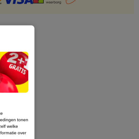
te
iedingen tonen
zelf welke
formatie over