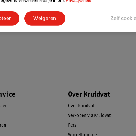
gegevens verwerken lees je in ons
Privacybeleid
.
pteer
Weigeren
Zelf cooki
rvice
Over Kruidvat
agen
Over Kruidvat
Verkopen via Kruidvat
eren
Pers
Winkelformule