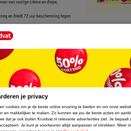
 tonen van romige crème en diepe,
prong en biedt 72 uur bescherming tegen
ets dat beter voor je is, natuurlijker, minder
 net ontdekt of al jarenlang deel uitmaakt
ngrediënten van natuurlijke oorsprong
ie je met een kleine hoeveelheid actief
core.
lecteerde natuurlijke ingrediënten.
rderen je privacy
e oorsprong, 100% Wild.
ken cookies om je de beste online ervaring te bieden en om onze websi
er en makkelijker te maken.
Zo kunnen we jou de beste acties en aanb
dorant Stick:
e dat je ook buiten Kruidvat.nl relevante advertenties ziet.
Je bepaalt 
accepteert.
Je kunt je voorkeuren altijd aanpassen of intrekken.
Meer in