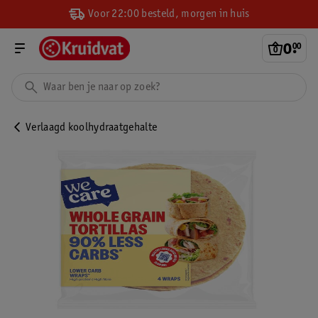
Voor 22:00 besteld, morgen in huis
0
.
00
Verlaagd koolhydraatgehalte