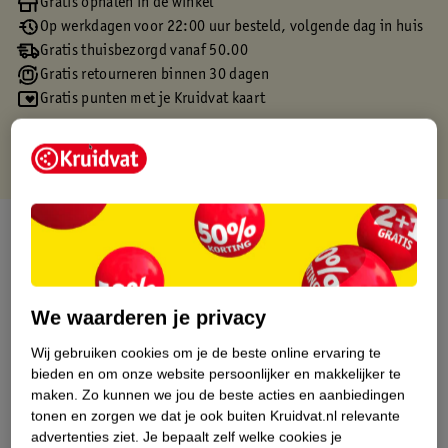
Gratis ophalen in de winkel
Op werkdagen voor 22:00 uur besteld, volgende dag in huis
Gratis thuisbezorgd vanaf 50.00
Gratis retourneren binnen 30 dagen
Gratis punten met je Kruidvat kaart
Over dit product
Productinformatie
We waarderen je privacy
Etiketinformatie
Wij gebruiken cookies om je de beste online ervaring te
bieden en om onze website persoonlijker en makkelijker te
Nature Impact Score
maken.
Zo kunnen we jou de beste acties en aanbiedingen
tonen en zorgen we dat je ook buiten Kruidvat.nl relevante
Dit product heeft (nog) geen Nature
advertenties ziet.
Je bepaalt zelf welke cookies je
Impact Score.