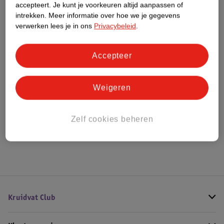
accepteert.
Je kunt je voorkeuren altijd aanpassen of
Meer informatie
intrekken.
Meer informatie over hoe we je gegevens
verwerken lees je in ons
Privacybeleid
.
Bestel & Bezorginformatie
Accepteer
Bekijk ook
Weigeren
Meer
WeCare
Alle Verlaagd koolhydraatgehalte
Zelf cookies beheren
Hoe controleren wij de reviews?
Kruidvat Club