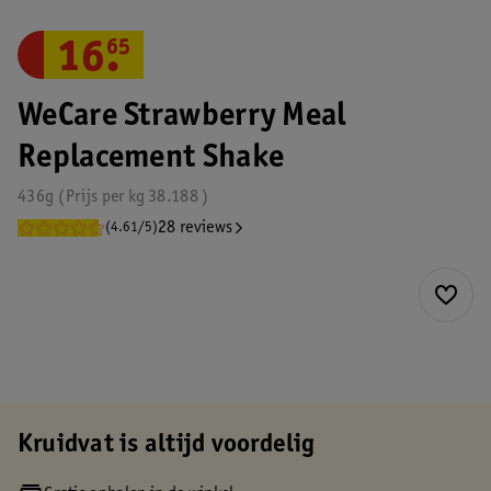
16
.
65
WeCare Strawberry Meal
Replacement Shake
436g
Prijs per
kg
38.188
28 reviews
(4.61/5)
Kruidvat is altijd voordelig