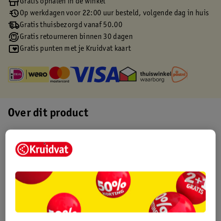
Gratis ophalen in de winkel
Op werkdagen voor 22:00 uur besteld, volgende dag in huis
Gratis thuisbezorgd vanaf 50.00
Gratis retourneren binnen 30 dagen
Gratis punten met je Kruidvat kaart
Over dit product
Productinformatie
Etiketinformatie
Nature Impact Score
Dit product heeft (nog) geen Nature
Impact Score.