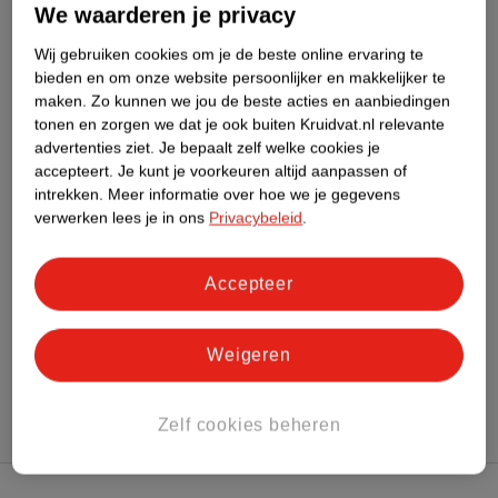
We waarderen je privacy
Meer informatie
Wij gebruiken cookies om je de beste online ervaring te
bieden en om onze website persoonlijker en makkelijker te
maken.
Zo kunnen we jou de beste acties en aanbiedingen
Bestel & Bezorginformatie
tonen en zorgen we dat je ook buiten Kruidvat.nl relevante
advertenties ziet.
Je bepaalt zelf welke cookies je
accepteert.
Je kunt je voorkeuren altijd aanpassen of
Aanvullende informatie
intrekken.
Meer informatie over hoe we je gegevens
verwerken lees je in ons
Privacybeleid
.
Bekijk ook
Accepteer
Meer
WeCare
Alle Maaltijdvervangers
Weigeren
Hoe controleren wij de reviews?
Zelf cookies beheren