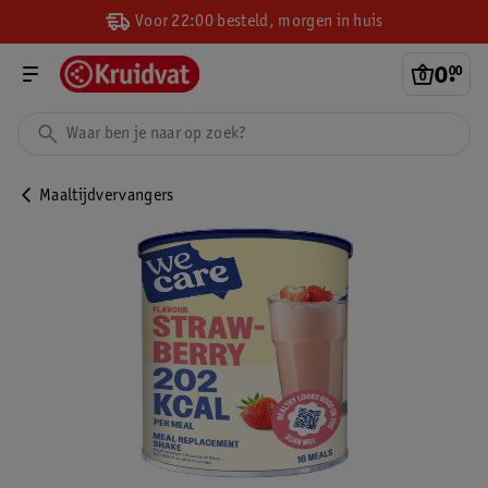
Voor 22:00 besteld, morgen in huis
0
.
00
Maaltijdvervangers