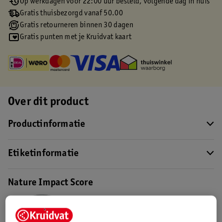
Op werkdagen voor 22:00 uur besteld, volgende dag in huis
Gratis thuisbezorgd vanaf 50.00
Gratis retourneren binnen 30 dagen
Gratis punten met je Kruidvat kaart
Over dit product
Productinformatie
Etiketinformatie
Nature Impact Score
Dit product heeft (nog) geen Nature
Impact Score.
Meer informatie