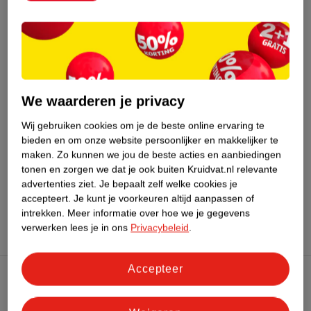
Bestel & Bezorginformatie
Aanvullende informatie
We waarderen je privacy
Wij gebruiken cookies om je de beste online ervaring te
bieden en om onze website persoonlijker en makkelijker te
Bekijk ook
maken.
Zo kunnen we jou de beste acties en aanbiedingen
tonen en zorgen we dat je ook buiten Kruidvat.nl relevante
Meer
WeCare
Alle Maaltijdrepen
advertenties ziet.
Je bepaalt zelf welke cookies je
accepteert.
Je kunt je voorkeuren altijd aanpassen of
intrekken.
Meer informatie over hoe we je gegevens
verwerken lees je in ons
Privacybeleid
.
Accepteer
Kruidvat Club