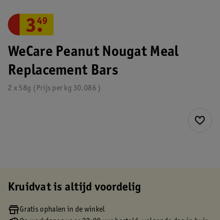
3
.
49
WeCare Peanut Nougat Meal
Replacement Bars
2 x 58g
Prijs per
kg
30.086
Kruidvat is altijd voordelig
Gratis ophalen in de winkel